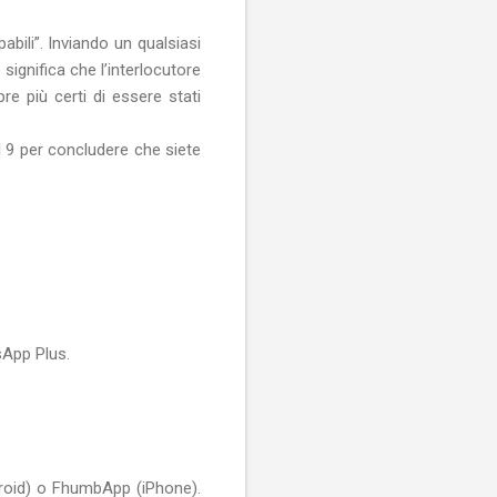
bili”. Inviando un qualsiasi
ignifica che l’interlocutore
e più certi di essere stati
el 9 per concludere che siete
sApp Plus.
roid) o FhumbApp (iPhone).