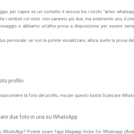
gio: per capire se un contatto è ancora tra i nostri “amici whatsappa
e i simboli col visto non saranno più due, ma solamente uno, il che s
essaggio e abbiamo un’altra prova a disposizione per essere sempr
atus personale: se non la potete visualizzare, allora avete la prova d
oto profilo
ascondere la foto del profilo, ma per questo basta Scaricare What
viare due foto in una su WhatsApp
u WhatsApp? Potete usare l'app Magiapp tricks for Whatsapp (And