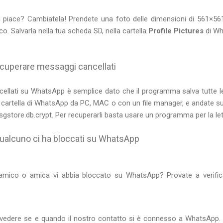
 piace? Cambiatela! Prendete una foto delle dimensioni di 561×561 
o. Salvarla nella tua scheda SD, nella cartella
Profile Pictures
di Wh
cuperare messaggi cancellati
ellati su WhatsApp è semplice dato che il programma salva tutte le
 la cartella di WhatsApp da PC, MAC o con un file manager, e andate s
msgstore.db.crypt. Per recuperarli basta usare un programma per la le
qualcuno ci ha bloccati su WhatsApp
amico o amica vi abbia bloccato su WhatsApp? Provate a verific
vedere se e quando il nostro contatto si è connesso a WhatsApp. 