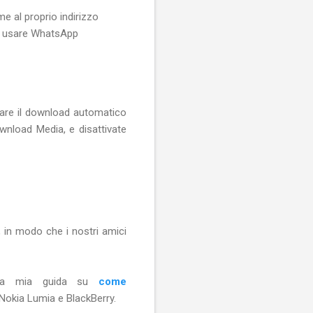
me al proprio indirizzo
per usare WhatsApp
ivare il download automatico
nload Media, e disattivate
, in modo che i nostri amici
i la mia guida su
come
okia Lumia e BlackBerry.