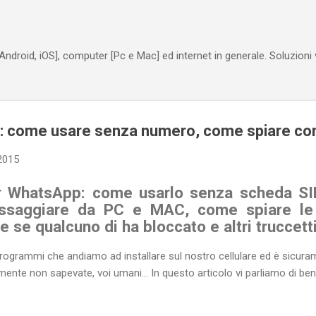
Passa ai contenuti principali
Android, iOS], computer [Pc e Mac] ed internet in generale. Soluzioni
: come usare senza numero, come spiare conv
2015
r WhatsApp: come usarlo senza scheda SI
ssaggiare da PC e MAC, come spiare le 
 se qualcuno di ha bloccato e altri truccetti
grammi che andiamo ad installare sul nostro cellulare ed è sicurament
nte non sapevate, voi umani... In questo articolo vi parliamo di be