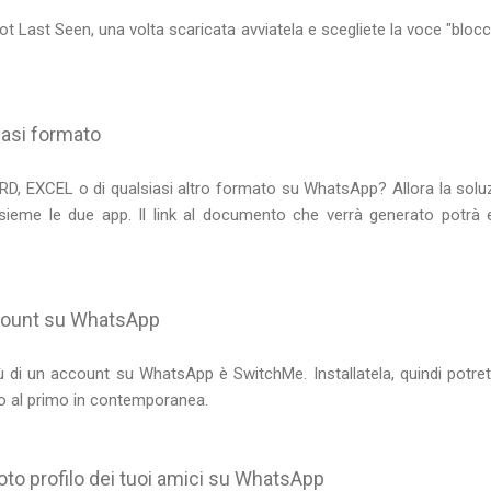
ot Last Seen, una volta scaricata avviatela e scegliete la voce "bloc
lsiasi formato
ORD, EXCEL o di qualsiasi altro formato su WhatsApp? Allora la solu
ieme le due app. Il link al documento che verrà generato potrà es
count su WhatsApp
iù di un account su WhatsApp è SwitchMe. Installatela, quindi potre
lo al primo in contemporanea.
oto profilo dei tuoi amici su WhatsApp