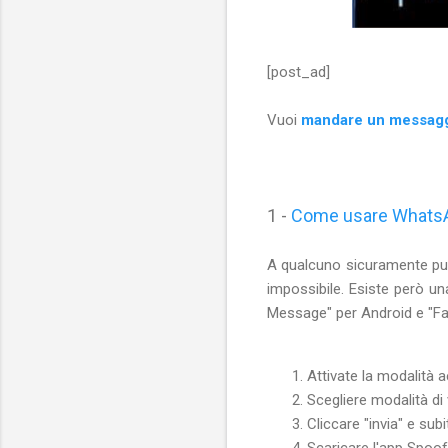
[post_ad]
Vuoi
mandare un messaggi
1 -
Come usare WhatsA
A qualcuno sicuramente pu
impossibile. Esiste però 
Message" per Android e "F
Attivate la modalità 
Scegliere modalità di
Cliccare "invia" e sub
Scaricare l'app Spoo