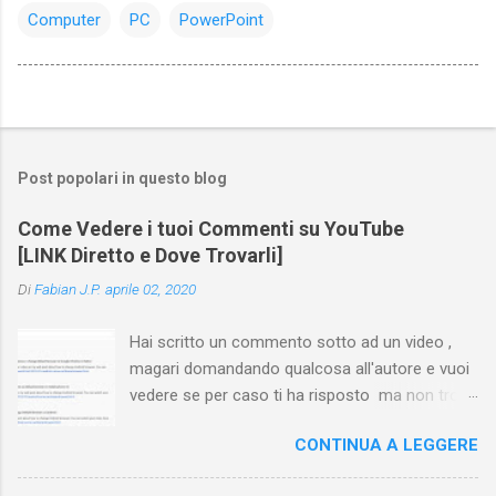
Computer
PC
PowerPoint
Post popolari in questo blog
Come Vedere i tuoi Commenti su YouTube
[LINK Diretto e Dove Trovarli]
Di
Fabian J.P.
aprile 02, 2020
Hai scritto un commento sotto ad un video ,
magari domandando qualcosa all'autore e vuoi
vedere se per caso ti ha risposto ma non trovi
più il video? Hai cercato ovunque e non trovi
CONTINUA A LEGGERE
nessuna voce del tipo " cronologia commenti
YouTube " o cose simili? Vuoi sapere come