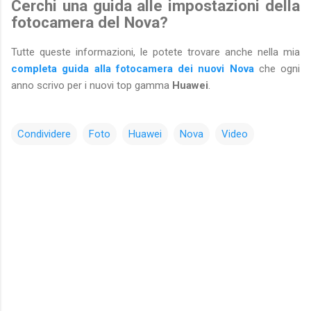
Cerchi una guida alle impostazioni della
fotocamera del Nova?
Tutte queste informazioni, le potete trovare anche nella mia
completa guida alla fotocamera dei nuovi Nova
che ogni
anno scrivo per i nuovi top gamma
Huawei
.
Condividere
Foto
Huawei
Nova
Video
C
o
m
m
e
n
t
i