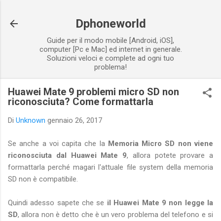
Passa ai contenuti principali
Dphoneworld
Guide per il modo mobile [Android, iOS],
computer [Pc e Mac] ed internet in generale.
Soluzioni veloci e complete ad ogni tuo
problema!
Huawei Mate 9 problemi micro SD non
riconosciuta? Come formattarla
Di
Unknown
gennaio 26, 2017
Se anche a voi capita che la
Memoria Micro SD non viene
riconosciuta dal Huawei Mate 9
, allora potete provare a
formattarla perché magari l'attuale file system della memoria
SD non è compatibile.
Quindi adesso sapete che se
il Huawei Mate 9 non legge la
SD
, allora non è detto che è un vero problema del telefono e si