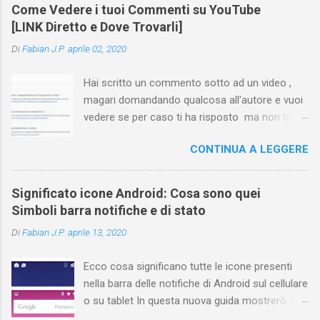
Come Vedere i tuoi Commenti su YouTube
[LINK Diretto e Dove Trovarli]
Di
Fabian J.P.
aprile 02, 2020
Hai scritto un commento sotto ad un video ,
magari domandando qualcosa all'autore e vuoi
vedere se per caso ti ha risposto ma non trovi
più il video? Hai cercato ovunque e non trovi
CONTINUA A LEGGERE
nessuna voce del tipo " cronologia commenti
YouTube " o cose simili? Vuoi sapere come
farlo sia se accedi dal tuo computer (PC/Mac)
Significato icone Android: Cosa sono quei
oppure tramite smartphone (Android o iPhone)
Simboli barra notifiche e di stato
usando l'app ? In questa guida ti mostrerò dove
Di
Fabian J.P.
aprile 13, 2020
trovare i propri commenti di YouTube , ossia
quelli lasciati sotto un video qualche tempo fa.
Ecco cosa significano tutte le icone presenti
Ovviamente la risposta é positiva ma mi ci è
nella barra delle notifiche di Android sul cellulare
voluto un bel po' di tempo prima di trovare
o su tablet In questa nuova guida mostrerò tutti
questa funzione di YouTube perché è anche
i simboli Android più comuni che vengono