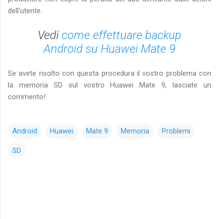
dell'utente.
Vedi
come effettuare backup
Android su Huawei Mate 9
Se avete risolto con questa procedura il vostro problema con
la memoria SD sul vostro Huawei Mate 9, lasciate un
commento!
Android
Huawei
Mate 9
Memoria
Problemi
SD
C
o
m
m