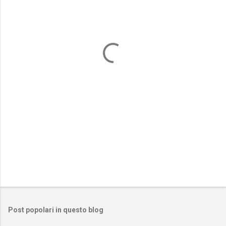
e
n
t
i
Post popolari in questo blog