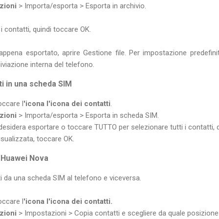
pzioni
> Importa/esporta > Esporta in archivio.
i contatti, quindi toccare OK.
f appena esportato, aprire Gestione file. Per impostazione predefinita
hiviazione interna del telefono.
i in una scheda SIM
occare l
'icona l'icona dei contatti
.
pzioni
> Importa/esporta > Esporta in scheda SIM.
i desidera esportare o toccare TUTTO per selezionare tutti i contatti
visualizzata, toccare OK.
i Huawei Nova
ti da una scheda SIM al telefono e viceversa.
occare l
'icona l'icona dei contatti.
pzioni
> Impostazioni > Copia contatti e scegliere da quale posizione i