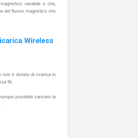
magnetico variabile o che,
ne del flusso magnetico che
icarica Wireless
non è dotato di ricarica in
a fili.
unque possibile caricare la
.