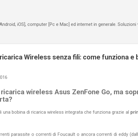
Passa ai contenuti principali
Android, iOS], computer [Pc e Mac] ed internet in generale. Soluzioni
carica Wireless senza fili: come funziona e 
2016
ricarica wireless Asus ZenFone Go, ma sopr
rta?
di una bobina di ricarica wireless integrata che funziona grazie al
pri
nti parassite o correnti di Foucault o ancora correnti di eddy (dall