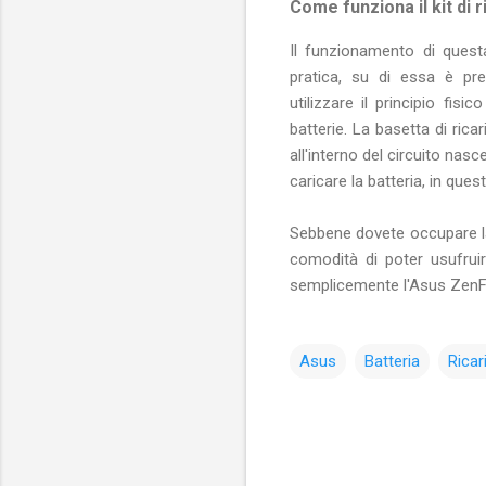
Come funziona il kit di 
Il funzionamento di quest
pratica, su di essa è pr
utilizzare il principio fisi
batterie. La basetta di ric
all'interno del circuito nas
caricare la batteria, in que
Sebbene dovete occupare la
comodità di poter usufruir
semplicemente l'Asus ZenF
Asus
Batteria
Ricar
C
o
m