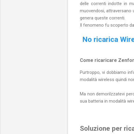
delle correnti indotte in
muovendosi, attraversano u
genera queste correnti.
Il fenomeno fu scoperto da
No ricarica Wir
Come ricaricare Zenfon
Purtroppo, vi dobbiamo inf
modalità wireless quindi non 
Ma non demorilzzatevi perc
sua batteria in modalità wire
Soluzione per ri