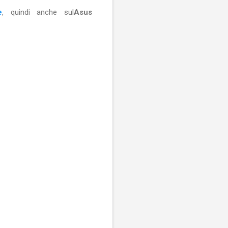
e
, quindi anche sul
Asus