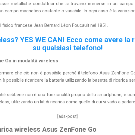
 masse metalliche conduttrici che si trovano immerse in un campo 
n campo magnetico costante o variabile. In ogni caso è la variazio
l fisico francese Jean Bernard Léon Foucault nel 1851.
eless? YES WE CAN! Ecco come avere la r
su qualsiasi telefono!
e Go in modalità wireless
ormare che ciò non è possibile perché il telefono Asus ZenFone Go 
è possibile ricaricare la batteria utilizzando la basetta di ricarica senz
hé sebbene non è una funzionalità proprio dello smartphone, è com
less, utilizzando un kit di ricarica come quello di cui vi vado a parlare
[ads-post]
carica wireless Asus ZenFone Go