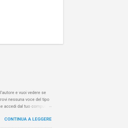
'autore e vuoi vedere se
trovi nessuna voce del tipo
se accedi dal tuo computer
esta guida ti mostrerò
CONTINUA A LEGGERE
eo qualche tempo fa.
 di trovare questa funzione