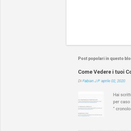
Post popolari in questo bl
Come Vedere i tuoi Co
Di
Fabian J.P.
aprile 02, 2020
Hai scri
per caso 
" cronol
(PC/Mac)
dove trov
Ovviament