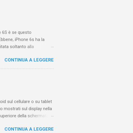
iamare questo "posto".
sotto ai video di altri
molto tempo una o più
e 6S è se questo
bbene, iPhone 6s ha la
tata soltanto alla
3 le cose sono cambiate, ma
CONTINUA A LEGGERE
i iPhone che hanno nuove
 avanzate. Dunque tra le
ppo non riuscirete mai a
c'è modo di andare a
unzioni di iPhone 6s . Come
oid sul cellulare o su tablet
 mostrati sul display nella
 superiore della schermata
sibile solo quando sappiamo
CONTINUA A LEGGERE
icone, con posizione