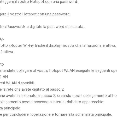
oteggere il vostro Hotspot con una password:
.
gere il vostro Hotspot con una password:
to «Password» e digitate la password desiderata.
LAN
otto «Router Wi-Fi» finché il display mostra che la funzione è attiva.
 attiva:
nto
intendete collegare al vostro hotspot WLAN eseguite le seguenti ope
WLAN.
 reti WLAN disponibili.
lla rete che avete digitato al passo 2.
che avete selezionato al passo 2, creando così il collegamento all'
 collegamento avrete accesso a internet dall'altro apparecchio.
a principale
 per concludere l'operazione e tornare alla schermata principale.