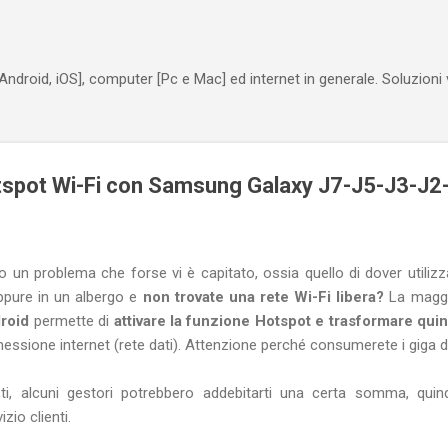
Passa ai contenuti principali
Android, iOS], computer [Pc e Mac] ed internet in generale. Soluzioni
tspot Wi-Fi con Samsung Galaxy J7-J5-J3-J2
 un problema che forse vi è capitato, ossia quello di dover utilizz
oppure in un albergo e
non trovate una rete Wi-Fi libera?
La maggi
roid
permette di
attivare la funzione Hotspot e trasformare quind
essione internet (rete dati). Attenzione perché consumerete i giga de
ti, alcuni gestori potrebbero addebitarti una certa somma, qui
zio clienti.