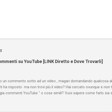
og
mmenti su YouTube [LINK Diretto e Dove Trovarli]
tto un commento sotto ad un video , magari domandando qualcosa all
ti ha risposto ma non trovi più il video? Hai cercato ovunque e non 
ogia commenti YouTube " o cose simili? Vuoi sapere come farlo sia 
 oppure tramite smartphone (Android o iPhone) usando l'app ? In qu
are i propri commenti di YouTube , ossia quelli lasciati sotto un vid
e la risposta é positiva ma mi ci è voluto un bel po' di tempo prima