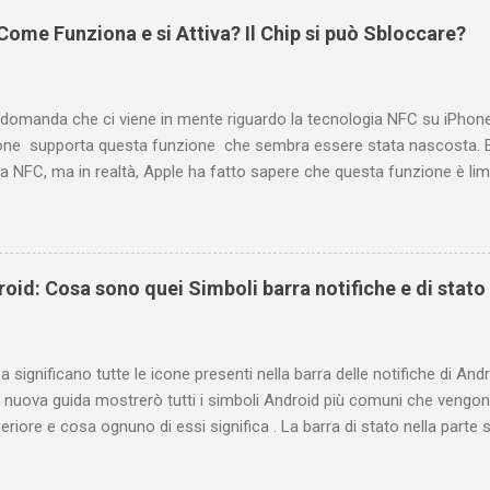
be perché è anche poco semplice capire on che modo si potesse ch
ome Funziona e si Attiva? Il Chip si può Sbloccare?
uindi subito come visualizzare i vostri commenti di YouTube, lasciati 
 e magari scoprirete anche che la vostra domanda ha avuto già da 
Indice e link diretti Link diretto per accedere ...
 domanda che ci viene in mente riguardo la tecnologia NFC su iPhon
ne supporta questa funzione che sembra essere stata nascosta. E
a NFC, ma in realtà, Apple ha fatto sapere che questa funzione è limi
ia Apple Pay per effettuare i pagamenti senza contratto. Con iOS 1
utti i modelli. In basso trovi una immagine che mostra quali sono gl
NFC con iOS 13 e, purtroppo, il modello 6s non supporta funzionalità
stiche tecniche degli iPhone 6S e 6S Plus c'è la voce NFC, ma purtro
oid: Cosa sono quei Simboli barra notifiche e di stato
tra le voci presenti nel menu delle impostazioni proprio perché non 
re o attivare NFC su iPhone 6S . Scopri tutte le caratteristiche e le f
are l'NFC sull'iPhone 6s Apple dunque ha fatto sapere che il c...
 significano tutte le icone presenti nella barra delle notifiche di Andr
 nuova guida mostrerò tutti i simboli Android più comuni che vengono
eriore e cosa ognuno di essi significa . La barra di stato nella parte
varie icone che consentono di monitorare il telefono, ma ciò è pos
ificano. Prima di tutto è bene fare una distinzione tra due gruppi di 