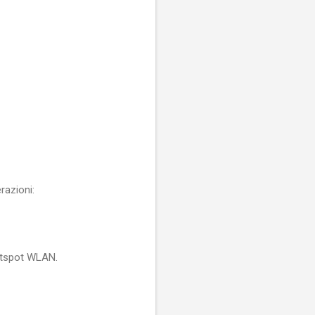
razioni:
hotspot WLAN.