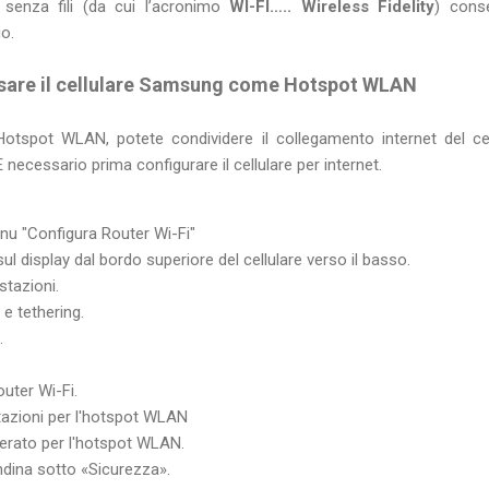
senza fili (da cui l’acronimo
WI-FI….. Wireless Fidelity
) cons
io.
sare il cellulare Samsung come Hotspot WLAN
otspot WLAN, potete condividere il collegamento internet del cel
necessario prima configurare il cellulare per internet.
nu "Configura Router Wi-Fi"
 sul display dal bordo superiore del cellulare verso il basso.
stazioni.
e tethering.
.
uter Wi-Fi.
tazioni per l'hotspot WLAN
derato per l'hotspot WLAN.
ndina sotto «Sicurezza».