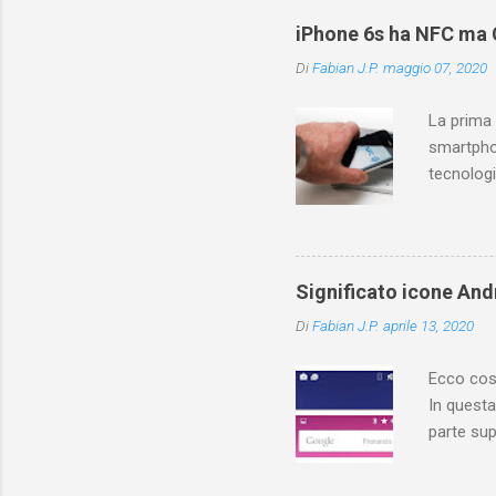
di YouTu
iPhone 6s ha NFC ma C
Vediamo q
Di
Fabian J.P.
maggio 07, 2020
YouTuber
risposte! 
La prima
smartpho
tecnologi
tecnolog
non per t
funzioni 
caratteri
Significato icone Andr
trovarla 
Di
Fabian J.P.
aprile 13, 2020
disattiva
si può us
Ecco cosa
In questa
parte sup
contiene 
cosa sign