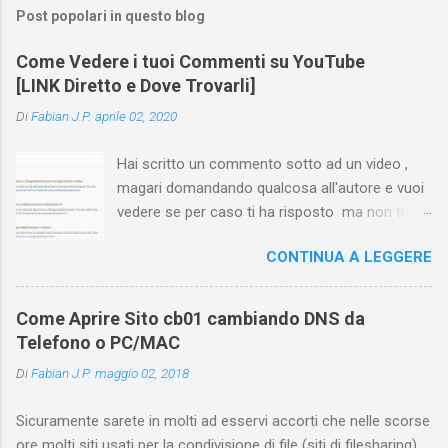
Post popolari in questo blog
Come Vedere i tuoi Commenti su YouTube
[LINK Diretto e Dove Trovarli]
Di
Fabian J.P.
aprile 02, 2020
Hai scritto un commento sotto ad un video ,
magari domandando qualcosa all'autore e vuoi
vedere se per caso ti ha risposto ma non trovi
più il video? Hai cercato ovunque e non trovi
CONTINUA A LEGGERE
nessuna voce del tipo " cronologia commenti
YouTube " o cose simili? Vuoi sapere come
farlo sia se accedi dal tuo computer (PC/Mac)
Come Aprire Sito cb01 cambiando DNS da
oppure tramite smartphone (Android o iPhone)
Telefono o PC/MAC
usando l'app ? In questa guida ti mostrerò dove
Di
Fabian J.P.
maggio 02, 2018
trovare i propri commenti di YouTube , ossia
quelli lasciati sotto un video qualche tempo fa.
Sicuramente sarete in molti ad esservi accorti che nelle scorse
Ovviamente la risposta é positiva ma mi ci è
ore molti siti usati per la condivisione di file (siti di filesharing)