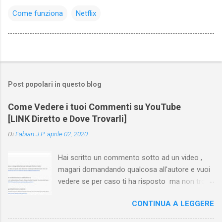
Come funziona
Netflix
Post popolari in questo blog
Come Vedere i tuoi Commenti su YouTube
[LINK Diretto e Dove Trovarli]
Di
Fabian J.P.
aprile 02, 2020
Hai scritto un commento sotto ad un video ,
magari domandando qualcosa all'autore e vuoi
vedere se per caso ti ha risposto ma non trovi
più il video? Hai cercato ovunque e non trovi
CONTINUA A LEGGERE
nessuna voce del tipo " cronologia commenti
YouTube " o cose simili? Vuoi sapere come