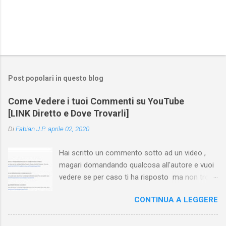
Post popolari in questo blog
Come Vedere i tuoi Commenti su YouTube
[LINK Diretto e Dove Trovarli]
Di
Fabian J.P.
aprile 02, 2020
Hai scritto un commento sotto ad un video ,
magari domandando qualcosa all'autore e vuoi
vedere se per caso ti ha risposto ma non trovi
più il video? Hai cercato ovunque e non trovi
CONTINUA A LEGGERE
nessuna voce del tipo " cronologia commenti
YouTube " o cose simili? Vuoi sapere come
farlo sia se accedi dal tuo computer (PC/Mac)