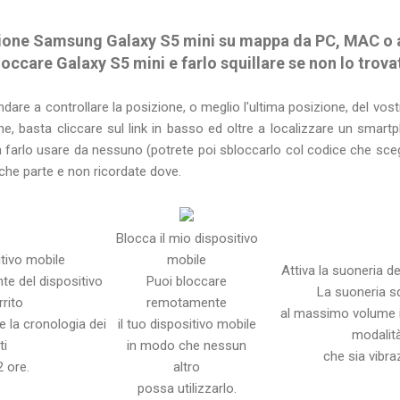
zione Samsung Galaxy S5 mini su mappa da PC, MAC o 
loccare Galaxy S5 mini e farlo squillare se non lo trova
are a controllare la posizione, o meglio l'ultima posizione, del vo
e, basta cliccare sul link in basso ed oltre a localizzare un smar
n farlo usare da nessuno (potrete poi sbloccarlo col codice che scegl
lche parte e non ricordate dove.
Blocca il mio dispositivo
itivo mobile
mobile
Attiva la suoneria d
nte del dispositivo
Puoi bloccare
La suoneria sq
rito
remotamente
al massimo volume 
 la cronologia dei
il tuo dispositivo mobile
modalit
ti
in modo che nessun
che sia vibra
2 ore.
altro
possa utilizzarlo.