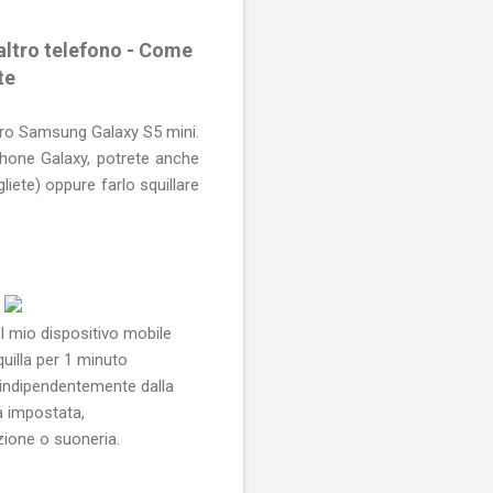
altro telefono - Come
te
stro Samsung Galaxy S5 mini.
tphone Galaxy, potrete anche
iete) oppure farlo squillare
el mio dispositivo mobile
uilla per 1 minuto
indipendentemente dalla
à impostata,
zione o suoneria.