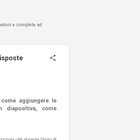
 veloci e complete ad
isposte
, come aggiungere le
 diapositiva, come
oni utili durante l'invio di