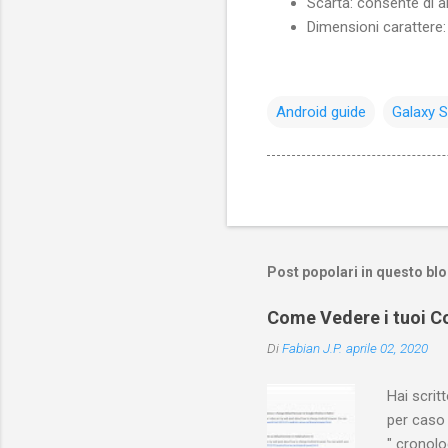
Scarta: consente di 
Dimensioni carattere:
Android guide
Galaxy S
Post popolari in questo bl
Come Vedere i tuoi Co
Di
Fabian J.P.
aprile 02, 2020
Hai scri
per caso 
" cronol