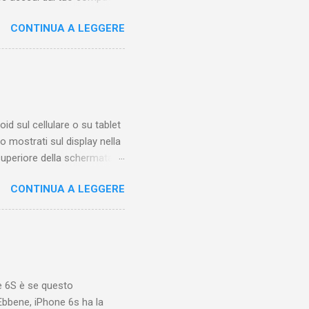
esta guida ti mostrerò
CONTINUA A LEGGERE
eo qualche tempo fa.
 di trovare questa funzione
iamare questo "posto".
sotto ai video di altri
molto tempo una o più
oid sul cellulare o su tablet
 mostrati sul display nella
 superiore della schermata
sibile solo quando sappiamo
CONTINUA A LEGGERE
icone, con posizione
formazioni relative alle
ignificato di una di queste
 Le icone a destra
la batteria e la connessione
e 6S è se questo
bbene, iPhone 6s ha la