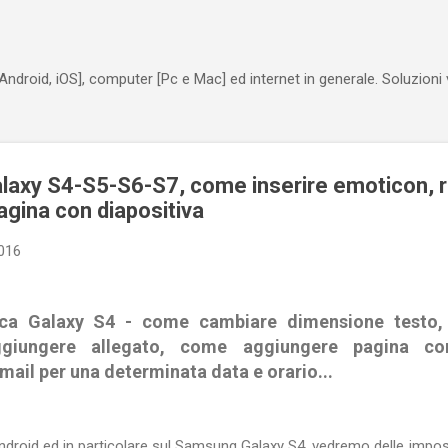
Passa ai contenuti principali
Android, iOS], computer [Pc e Mac] ed internet in generale. Soluzioni
laxy S4-S5-S6-S7, come inserire emoticon, r
agina con diapositiva
2016
nica Galaxy S4 - come cambiare dimensione testo
giungere allegato, come aggiungere pagina con
ail per una determinata data e orario...
droid ed in particolare sul Samsung Galaxy S4, vedremo delle impostazi