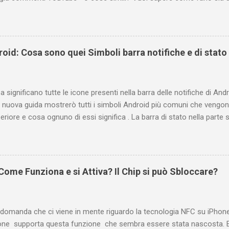
 oppure tramite smartphone (Android o iPhone) usando l'app ? In qu
are i propri commenti di YouTube , ossia quelli lasciati sotto un vid
e la risposta é positiva ma mi ci è voluto un bel po' di tempo prima
be perché è anche poco semplice capire on che modo si potesse ch
oid: Cosa sono quei Simboli barra notifiche e di stato
uindi subito come visualizzare i vostri commenti di YouTube, lasciati 
 e magari scoprirete anche che la vostra domanda ha avuto già da 
Indice e link diretti Link diretto per accedere ...
 significano tutte le icone presenti nella barra delle notifiche di Andr
 nuova guida mostrerò tutti i simboli Android più comuni che vengono
eriore e cosa ognuno di essi significa . La barra di stato nella parte
varie icone che consentono di monitorare il telefono, ma ciò è pos
ificano. Prima di tutto è bene fare una distinzione tra due gruppi di 
e e conseguente pertinenza diversa. Le icone a sinistra forniscono in
oni, ad esempio i nuovi messaggi o i download. Se non conoscete il s
ome Funziona e si Attiva? Il Chip si può Sbloccare?
te scorrere la barra di stato verso il basso per visualizzare i dettagli.
o informazioni relative al telefono, ad esempio il livello di carica del
atta questa distinzione...
 domanda che ci viene in mente riguardo la tecnologia NFC su iPhon
ne supporta questa funzione che sembra essere stata nascosta. E