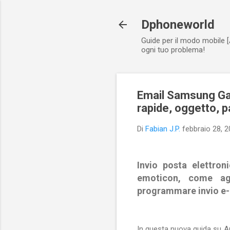
Dphoneworld
Guide per il modo mobile [
ogni tuo problema!
Email Samsung Ga
rapide, oggetto, p
Di
Fabian J.P.
febbraio 28, 
Invio posta elettro
emoticon, come ag
programmare invio e-m
In questa nuova guida su An