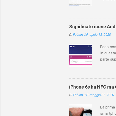
(PC/Mac)
dove trov
Ovviament
di YouTu
Significato icone Andr
Vediamo q
Di
Fabian J.P.
aprile 13, 2020
YouTuber
risposte! 
Ecco cosa
In questa
parte sup
contiene 
cosa sign
different
applicazi
iPhone 6s ha NFC ma C
icone, fa
Di
Fabian J.P.
maggio 07, 2020
forniscon
di rete. F
La prima
smartpho