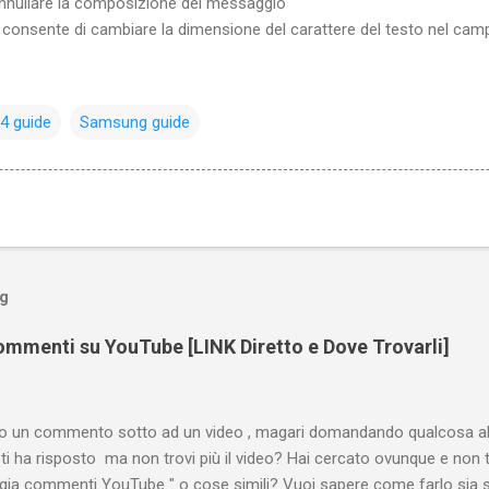
annullare la composizione del messaggio
 consente di cambiare la dimensione del carattere del testo nel camp
4 guide
Samsung guide
og
mmenti su YouTube [LINK Diretto e Dove Trovarli]
tto un commento sotto ad un video , magari domandando qualcosa all
ti ha risposto ma non trovi più il video? Hai cercato ovunque e non 
ogia commenti YouTube " o cose simili? Vuoi sapere come farlo sia 