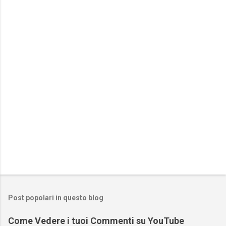
n
t
i
Post popolari in questo blog
Come Vedere i tuoi Commenti su YouTube