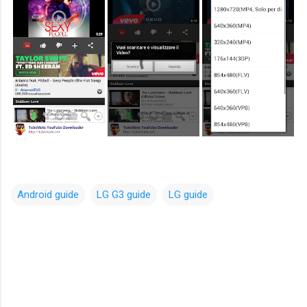
Android guide
LG G3 guide
LG guide
C
o
m
m
e