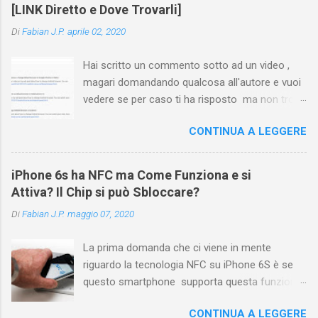
[LINK Diretto e Dove Trovarli]
Di
Fabian J.P.
aprile 02, 2020
Hai scritto un commento sotto ad un video ,
magari domandando qualcosa all'autore e vuoi
vedere se per caso ti ha risposto ma non trovi
più il video? Hai cercato ovunque e non trovi
CONTINUA A LEGGERE
nessuna voce del tipo " cronologia commenti
YouTube " o cose simili? Vuoi sapere come
farlo sia se accedi dal tuo computer (PC/Mac)
iPhone 6s ha NFC ma Come Funziona e si
oppure tramite smartphone (Android o iPhone)
Attiva? Il Chip si può Sbloccare?
usando l'app ? In questa guida ti mostrerò dove
Di
Fabian J.P.
maggio 07, 2020
trovare i propri commenti di YouTube , ossia
quelli lasciati sotto un video qualche tempo fa.
La prima domanda che ci viene in mente
Ovviamente la risposta é positiva ma mi ci è
riguardo la tecnologia NFC su iPhone 6S è se
voluto un bel po' di tempo prima di trovare
questo smartphone supporta questa funzione
questa funzione di YouTube perché è anche
che sembra essere stata nascosta. Ebbene,
poco semplice capire on che modo si potesse
CONTINUA A LEGGERE
iPhone 6s ha la tecnologia NFC, ma in realtà,