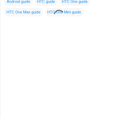
Android guide
HTC guide
HTC One guide
HTC One Max guide
HTC One Mini guide
C
o
m
m
e
n
t
i