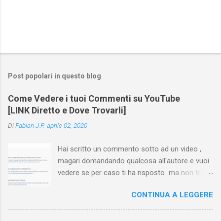
Post popolari in questo blog
Come Vedere i tuoi Commenti su YouTube
[LINK Diretto e Dove Trovarli]
Di
Fabian J.P.
aprile 02, 2020
Hai scritto un commento sotto ad un video ,
magari domandando qualcosa all'autore e vuoi
vedere se per caso ti ha risposto ma non trovi
più il video? Hai cercato ovunque e non trovi
CONTINUA A LEGGERE
nessuna voce del tipo " cronologia commenti
YouTube " o cose simili? Vuoi sapere come
farlo sia se accedi dal tuo computer (PC/Mac)