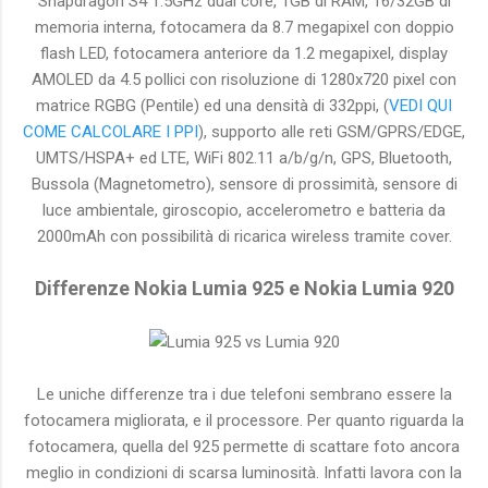
Snapdragon S4 1.5GHz dual core, 1GB di RAM, 16/32GB di
memoria interna, fotocamera da 8.7 megapixel con doppio
flash LED, fotocamera anteriore da 1.2 megapixel, display
AMOLED da 4.5 pollici con risoluzione di 1280x720 pixel con
matrice RGBG (Pentile) ed una densità di 332ppi, (
VEDI QUI
COME CALCOLARE I PPI
), supporto alle reti GSM/GPRS/EDGE,
UMTS/HSPA+ ed LTE, WiFi 802.11 a/b/g/n, GPS, Bluetooth,
Bussola (Magnetometro), sensore di prossimità, sensore di
luce ambientale, giroscopio, accelerometro e batteria da
2000mAh con possibilità di ricarica wireless tramite cover.
Differenze Nokia Lumia 925 e Nokia Lumia 920
Le uniche differenze tra i due telefoni sembrano essere la
fotocamera migliorata, e il processore. Per quanto riguarda la
fotocamera, quella del 925 permette di scattare foto ancora
meglio in condizioni di scarsa luminosità. Infatti lavora con la