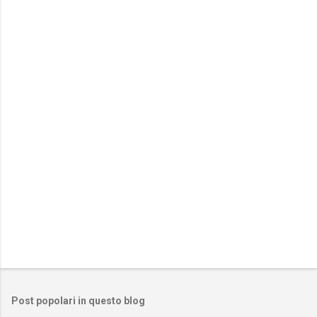
m
e
n
t
i
Post popolari in questo blog