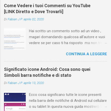
Come Vedere i tuoi Commenti su YouTube
[LINK Diretto e Dove Trovarli]
Di
Fabian J.P.
aprile 02, 2020
Hai scritto un commento sotto ad un video ,
magari domandando qualcosa all'autore e vuoi
vedere se per caso ti ha risposto ma non trovi
più il video? Hai cercato ovunque e non trovi
CONTINUA A LEGGERE
nessuna voce del tipo " cronologia commenti
YouTube " o cose simili? Vuoi sapere come
farlo sia se accedi dal tuo computer (PC/Mac)
Significato icone Android: Cosa sono quei
oppure tramite smartphone (Android o iPhone)
Simboli barra notifiche e di stato
usando l'app ? In questa guida ti mostrerò dove
Di
Fabian J.P.
aprile 13, 2020
trovare i propri commenti di YouTube , ossia
quelli lasciati sotto un video qualche tempo fa.
Ecco cosa significano tutte le icone presenti
Ovviamente la risposta é positiva ma mi ci è
nella barra delle notifiche di Android sul cellulare
voluto un bel po' di tempo prima di trovare
o su tablet In questa nuova guida mostrerò tutti
questa funzione di YouTube perché è anche