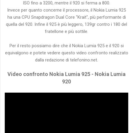
ISO fino a 3200, mentre il 920 si ferma a 800.
Invece per quanto concerne il processore, il Nokia Lumia 925
ha una CPU Snapdragon Dual Core "Krait", più performante di
quella del 920. Infine il 925 è più leggero, 139gr contro i 180 del
fratellone e più sottile.
Per il resto possiamo dire che il Nokia Lumia 925 e il 920 si
equivalgono e potete vedere questo video confronto realizzato
dalla redazione di telefonino.net.
Video confronto Nokia Lumia 925 - Nokia Lumia
920