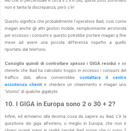
Mb che in percentuale è circa il 2% in più, quindi tutto sommato
non è tanta la discrepanza, però c'è!
Questo significa che probabilmente l'operatore Iliad, così come
magari anche gli altri gestori mobile, semplicemente arrotonda
per eccesso i consumi e questo potrebbe portare magari a fine
mese ad avere una piccola differenza rispetto a quello
riportato dal telefono.
Consiglio quindi di controllare spesso i GIGA residui
e se
ritenete che Iliad ha calcolato troppo in eccesso i consumi del
traffico dati, allora converrebbe
contattare il centro
assistenza clienti
e chiedere un chiarimento e magari uno
"storno" di qualche gigabyte.
10. I GIGA in Europa sono 2 o 30 + 2?
Infine, ed arriviamo alla decima cosa da sapere su Iliad, c'è la
questione dei giga all'estero, o meglio in Europa, che non è
chiaro quanti siano in realtà perché Iliad scrive che ci sono 2