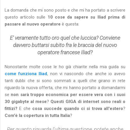
La domanda che mi sono posto e che mi ha portato a scrivere
questo articolo sulle
10 cose da sapere su Iliad prima di
passare al nuovo operatore
è questa:
E' veramente tutto oro quel che luccica? Conviene
davvero buttarsi subito fra le braccia del nuovo
operatore francese Iliad?
Nonostante molte cose le ho già chiarite nella mia guida su
come funziona Iliad
, non vi nascondo che anche io avevo
tanti dubbi che si sono sommati a quelli che girano in rete
riguardo la nuova offerta, che mi hanno portato a domandarmi
se
non sarà troppo economica per essere vera con i suoi
30 gigabyte al mese
?
Questi GIGA di internet sono reali o
fittizi?
E che
cosa succede quando ci si trova all'estero
?
Com'è la copertura in tutta Italia
?
Per quanto riguarda l'ultima questione, potete anche