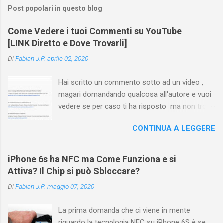
Post popolari in questo blog
Come Vedere i tuoi Commenti su YouTube
[LINK Diretto e Dove Trovarli]
Di
Fabian J.P.
aprile 02, 2020
Hai scritto un commento sotto ad un video ,
magari domandando qualcosa all'autore e vuoi
vedere se per caso ti ha risposto ma non trovi
più il video? Hai cercato ovunque e non trovi
CONTINUA A LEGGERE
nessuna voce del tipo " cronologia commenti
YouTube " o cose simili? Vuoi sapere come
farlo sia se accedi dal tuo computer (PC/Mac)
iPhone 6s ha NFC ma Come Funziona e si
oppure tramite smartphone (Android o iPhone)
Attiva? Il Chip si può Sbloccare?
usando l'app ? In questa guida ti mostrerò dove
Di
Fabian J.P.
maggio 07, 2020
trovare i propri commenti di YouTube , ossia
quelli lasciati sotto un video qualche tempo fa.
La prima domanda che ci viene in mente
Ovviamente la risposta é positiva ma mi ci è
riguardo la tecnologia NFC su iPhone 6S è se