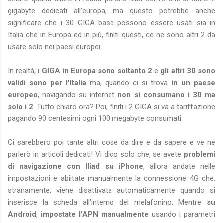
gigabyte dedicati all'europa, ma questo potrebbe anche
significare che i 30 GIGA base possono essere usati sia in
Italia che in Europa ed in più, finiti questi, ce ne sono altri 2 da
usare solo nei paesi europei.
In realtà, i
GIGA in Europa sono soltanto 2
e
gli altri 30 sono
validi sono per l'Italia
ma, quando ci si trova
in un paese
europeo
, navigando su internet
non si consumano i 30 ma
solo i 2
. Tutto chiaro ora? Poi, finiti i 2 GIGA si va a tariffazione
pagando 90 centesimi ogni 100 megabyte consumati.
Ci sarebbero poi tante altri cose da dire e da sapere e ve ne
parlerò in articoli dedicati! Vi dico solo che, se avete
problemi
di navigazione con Iliad su iPhone
, allora andate nelle
impostazioni e abiitate manualmente la connessione 4G che,
stranamente, viene disattivata automaticamente quando si
inserisce la scheda all'interno del melafonino. Mentre
su
Android
,
impostate l'APN manualmente
usando i parametri