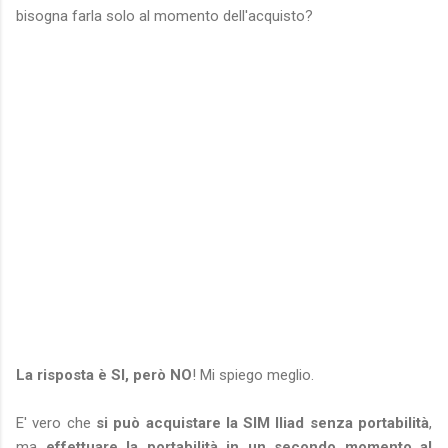
bisogna farla solo al momento dell'acquisto?
La risposta è SI, però NO
! Mi spiego meglio.
E' vero che
si può acquistare la SIM Iliad senza portabilità
,
ma
effettuare la portabilità in un secondo momento al