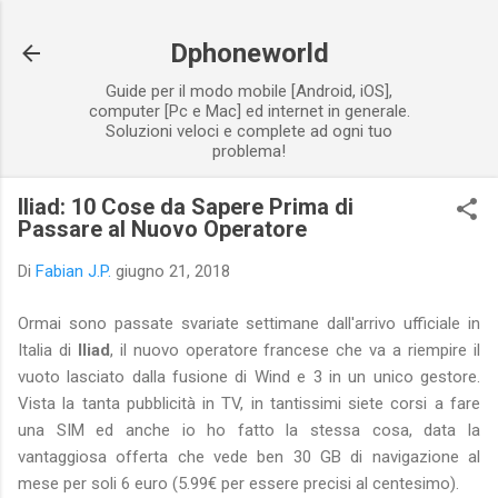
Passa ai contenuti principali
Dphoneworld
Guide per il modo mobile [Android, iOS],
computer [Pc e Mac] ed internet in generale.
Soluzioni veloci e complete ad ogni tuo
problema!
Iliad: 10 Cose da Sapere Prima di
Passare al Nuovo Operatore
Di
Fabian J.P.
giugno 21, 2018
Ormai sono passate svariate settimane dall'arrivo ufficiale in
Italia di
Iliad
, il nuovo operatore francese che va a riempire il
vuoto lasciato dalla fusione di Wind e 3 in un unico gestore.
Vista la tanta pubblicità in TV, in tantissimi siete corsi a fare
una SIM ed anche io ho fatto la stessa cosa, data la
vantaggiosa offerta che vede ben 30 GB di navigazione al
mese per soli 6 euro (5.99€ per essere precisi al centesimo).