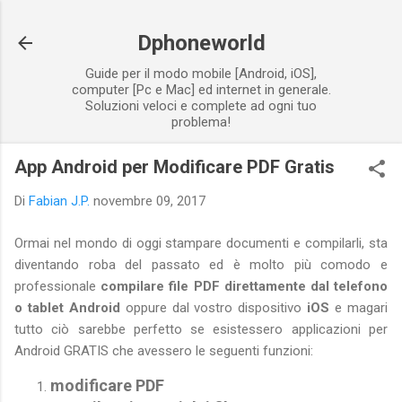
Passa ai contenuti principali
Dphoneworld
Guide per il modo mobile [Android, iOS],
computer [Pc e Mac] ed internet in generale.
Soluzioni veloci e complete ad ogni tuo
problema!
App Android per Modificare PDF Gratis
Di
Fabian J.P.
novembre 09, 2017
Ormai nel mondo di oggi stampare documenti e compilarli, sta
diventando roba del passato ed è molto più comodo e
professionale
compilare file PDF direttamente dal telefono
o tablet Android
oppure dal vostro dispositivo
iOS
e magari
tutto ciò sarebbe perfetto se esistessero applicazioni per
Android GRATIS che avessero le seguenti funzioni:
modificare PDF