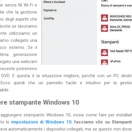
ie senza fili Wi-Fi e
lie che la gestione
uno degli aspetti che
Anche se lavoriamo
nte utilizziamo un
iamo collegato una
co esterno. Se il
ima generazione
legato una webcam
o recente potremmo
e DVD. E questa è la situazione migliore, perché con un PC de
 Ecco quindi che un pannello facile e intuitivo per la gestion
bile.
ere stampante Windows 10
aggiungere stampante Windows 10, ossia come fare per installarla 
rto le
impostazioni di Windows 10
,
facciamo clic su Stampant
ileva automaticamente i dispositivi collegati, ma se questo non dov