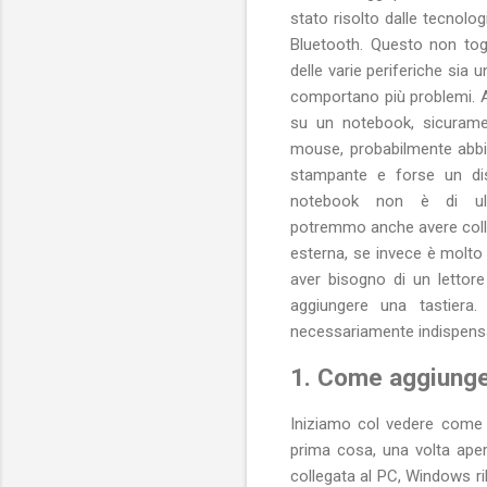
stato risolto dalle tecnolog
Bluetooth. Questo non tog
delle varie periferiche sia 
comportano più problemi. 
su un notebook, sicurame
mouse, probabilmente abb
stampante e forse un dis
notebook non è di ult
potremmo anche avere col
esterna, se invece è molt
aver bisogno di un lettor
aggiungere una tastiera.
necessariamente indispensa
1. Come aggiung
Iniziamo col vedere come 
prima cosa, una volta ape
collegata al PC, Windows r