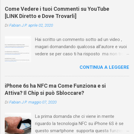
Come Vedere i tuoi Commenti su YouTube
[LINK Diretto e Dove Trovarli]
Di
Fabian J.P.
aprile 02, 2020
Hai scritto un commento sotto ad un video ,
magari domandando qualcosa all'autore e vuoi
vedere se per caso ti ha risposto ma non trovi
più il video? Hai cercato ovunque e non trovi
CONTINUA A LEGGERE
nessuna voce del tipo " cronologia commenti
YouTube " o cose simili? Vuoi sapere come
farlo sia se accedi dal tuo computer (PC/Mac)
iPhone 6s ha NFC ma Come Funziona e si
oppure tramite smartphone (Android o iPhone)
Attiva? Il Chip si può Sbloccare?
usando l'app ? In questa guida ti mostrerò dove
Di
Fabian J.P.
maggio 07, 2020
trovare i propri commenti di YouTube , ossia
quelli lasciati sotto un video qualche tempo fa.
La prima domanda che ci viene in mente
Ovviamente la risposta é positiva ma mi ci è
riguardo la tecnologia NFC su iPhone 6S è se
voluto un bel po' di tempo prima di trovare
questo smartphone supporta questa funzione
questa funzione di YouTube perché è anche