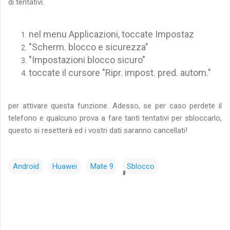
di tentativi.
nel menu Applicazioni, toccate Impostaz
"Scherm. blocco e sicurezza"
"Impostazioni blocco sicuro"
toccate il cursore "Ripr. impost. pred. autom."
per attivare questa funzione. Adesso, se per caso perdete il
telefono e qualcuno prova a fare tanti tentativi per sbloccarlo,
questo si resetterà ed i vostri dati saranno cancellati!
Android
Huawei
Mate 9
Sblocco
C
o
m