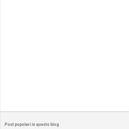
m
e
n
t
i
Post popolari in questo blog