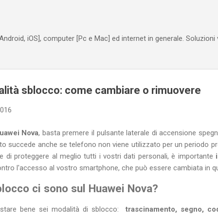
Passa ai contenuti principali
Android, iOS], computer [Pc e Mac] ed internet in generale. Soluzioni
lità sblocco: come cambiare o rimuovere
2016
Huawei Nova
, basta premere il pulsante laterale di accensione spe
to succede anche se telefono non viene utilizzato per un periodo pr
e di proteggere al meglio tutti i vostri dati personali, è importante
contro l'accesso al vostro smartphone, che può essere cambiata in
blocco ci sono sul Huawei Nova?
ostare bene sei modalità di sblocco:
trascinamento, segno, cod