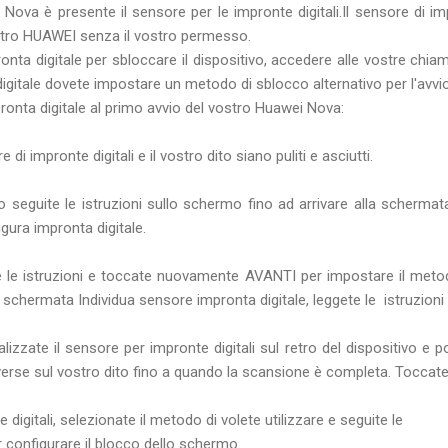
Nova è presente il sensore per le impronte digitali.Il sensore di im
ostro HUAWEI senza il vostro permesso.
onta digitale per sbloccare il dispositivo, accedere alle vostre chiam
digitale dovete impostare un metodo di sblocco alternativo per l'avvio
ronta digitale al primo avvio del vostro Huawei Nova:
 di impronte digitali e il vostro dito siano puliti e asciutti.
o seguite le istruzioni sullo schermo fino ad arrivare alla schermata
ura impronta digitale.
 le istruzioni e toccate nuovamente AVANTI per impostare il metod
a schermata Individua sensore impronta digitale, leggete le istruzion
calizzate il sensore per impronte digitali sul retro del dispositivo e p
iverse sul vostro dito fino a quando la scansione è completa. Tocca
digitali, selezionate il metodo di volete utilizzare e seguite le
r configurare il blocco dello schermo.