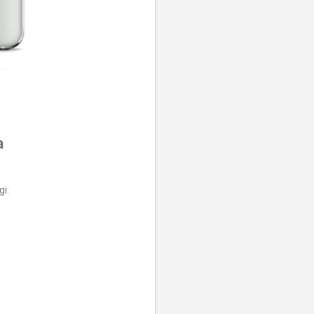
a
gi: