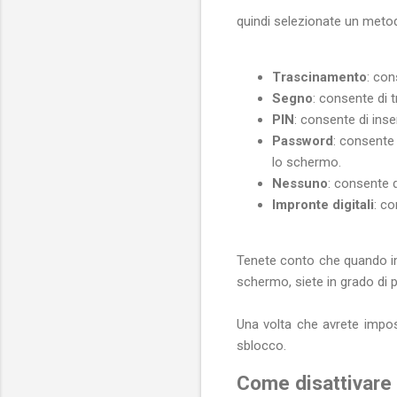
quindi selezionate un metod
Trascinamento
: con
Segno
: consente di 
PIN
: consente di ins
Password
: consente
lo schermo.
Nessuno
: consente 
Impronte digitali
: co
Tenete conto che quando i
schermo, siete in grado di pr
Una volta che avrete impos
sblocco.
Come disattivare