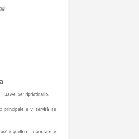
ggi:
a
Huawei per ripristinarlo.
 principale e vi servirà se
cco
" è quello di impostare le