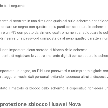
o tra i seguenti:
sente di scorrere in una direzione qualsiasi sullo schermo per sblocc
tracciare un segno con quattro o più punti per sbloccare lo schermo.
erire un PIN composto da almeno quattro numeri per sbloccare lo s
 di inserire una password composta da almeno quattro caratteri, num
di non impostare alcun metodo di blocco dello schermo.
nsente di registrare le vostre impronte digitali per sbloccare lo sche
mpostate un segno, un PIN, una password o un'impronta digitale co
oteggere i vostri dati personali evitando l'accesso altrui al dispositi
tato il metodo di blocco dello schermo, il dispositivo richiederà u
 protezione sblocco Huawei Nova