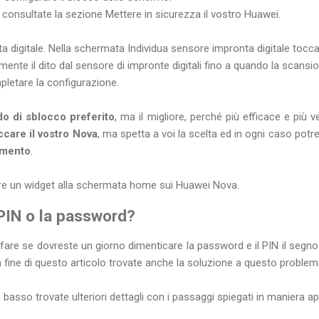
 consultate la sezione Mettere in sicurezza il vostro Huawei.
a digitale. Nella schermata Individua sensore impronta digitale tocc
mente il dito dal sensore di impronte digitali fino a quando la scans
letare la configurazione.
o di sblocco preferito
, ma il migliore, perché più efficace e più v
ccare il vostro Nova
, ma spetta a voi la scelta ed in ogni caso potr
omento
.
e un widget alla schermata home sui Huawei Nova.
 PIN o la password?
are se dovreste un giorno dimenticare la password e il PIN il segno
a fine di questo articolo trovate anche la soluzione a questo problem
basso trovate ulteriori dettagli con i passaggi spiegati in maniera a