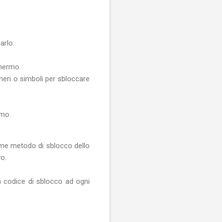
arlo.
chermo.
eri o simboli per sbloccare
rmo.
me metodo di sblocco dello
vo.
n codice di sblocco ad ogni