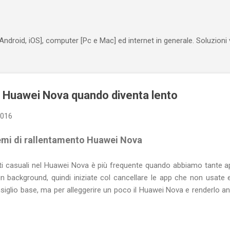
Passa ai contenuti principali
Android, iOS], computer [Pc e Mac] ed internet in generale. Soluzioni
 Huawei Nova quando diventa lento
2016
emi di rallentamento
Huawei Nova
ti casuali nel Huawei Nova è più frequente quando abbiamo tante app
 background, quindi iniziate col cancellare le app che non usate 
iglio base, ma per alleggerire un poco il Huawei Nova e renderlo 