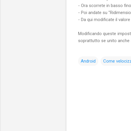
- Ora scorrete in basso fin
- Poi andate su "Ridimens
- Da qui modificate il valor
Modificando queste impostaz
soprattutto se unito anche
Android
Come velociz
C
o
m
m
e
n
t