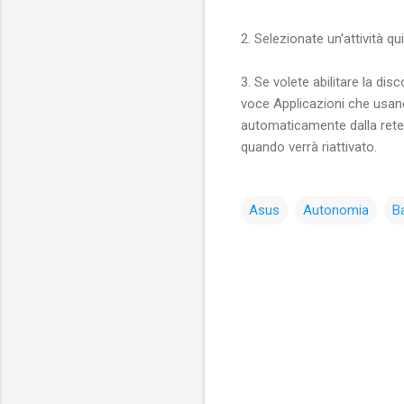
2. Selezionate un'attività qu
3. Se volete abilitare la di
voce Applicazioni che usano
automaticamente dalla rete
quando verrà riattivato.
Asus
Autonomia
Ba
C
o
m
m
e
n