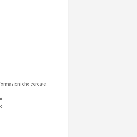
nformazioni che cercate.
i
to