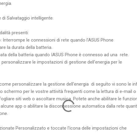
ergia.
 di Salvataggio intelligente.
alità presenti:
 Interrompe le connessioni di rete quando l'ASUS Phone
e la durata della batteria.
urata della batteria quando IASUS Phone è connesso ad una rete.
personalizzare le impostazioni di gestione dell'energia per le
come personalizzare la gestione dell'energia di seguito vi sono le i
o schermo per le vostre attività frequenti come la lettura di e-mail o
sfogliare siti web o ascoltare musica. Potete anche abilitare le funzion
r alcune app o abilitare la disconnessione automatica dalla rete quan
one.
ezionate Personalizzato e toccate l'icona delle impostazioni che