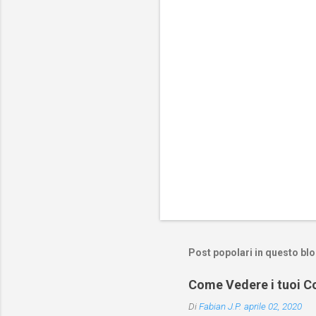
t
i
Post popolari in questo bl
Come Vedere i tuoi Co
Di
Fabian J.P.
aprile 02, 2020