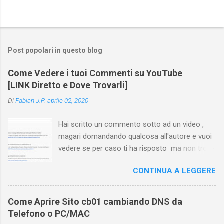
Post popolari in questo blog
Come Vedere i tuoi Commenti su YouTube
[LINK Diretto e Dove Trovarli]
Di
Fabian J.P.
aprile 02, 2020
Hai scritto un commento sotto ad un video ,
magari domandando qualcosa all'autore e vuoi
vedere se per caso ti ha risposto ma non trovi
più il video? Hai cercato ovunque e non trovi
CONTINUA A LEGGERE
nessuna voce del tipo " cronologia commenti
YouTube " o cose simili? Vuoi sapere come
farlo sia se accedi dal tuo computer (PC/Mac)
Come Aprire Sito cb01 cambiando DNS da
oppure tramite smartphone (Android o iPhone)
Telefono o PC/MAC
usando l'app ? In questa guida ti mostrerò dove