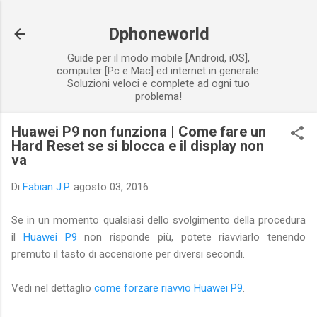
Passa ai contenuti principali
Dphoneworld
Guide per il modo mobile [Android, iOS],
computer [Pc e Mac] ed internet in generale.
Soluzioni veloci e complete ad ogni tuo
problema!
Huawei P9 non funziona | Come fare un
Hard Reset se si blocca e il display non
va
Di
Fabian J.P.
agosto 03, 2016
Se in un momento qualsiasi dello svolgimento della procedura
il
Huawei P9
non risponde più, potete riavviarlo tenendo
premuto il tasto di accensione per diversi secondi.
Vedi nel dettaglio
come forzare riavvio Huawei P9
.