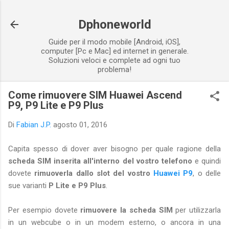
Passa ai contenuti principali
Dphoneworld
Guide per il modo mobile [Android, iOS],
computer [Pc e Mac] ed internet in generale.
Soluzioni veloci e complete ad ogni tuo
problema!
Come rimuovere SIM Huawei Ascend
P9, P9 Lite e P9 Plus
Di
Fabian J.P.
agosto 01, 2016
Capita spesso di dover aver bisogno per quale ragione della
scheda SIM inserita all'interno del vostro telefono
e quindi
dovete
rimuoverla dallo slot del vostro
Huawei P9
, o delle
sue varianti
P Lite e P9 Plus
.
Per esempio dovete
rimuovere la scheda SIM
per utilizzarla
in un webcube o in un modem esterno, o ancora in una