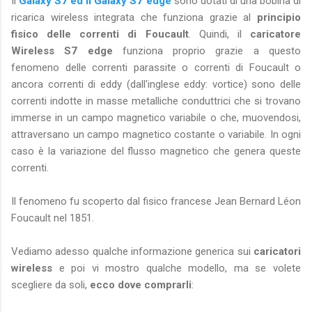
Il
Galaxy S7 ed il Galaxy S7 edge
sono dotati di una bobina di
ricarica wireless integrata che funziona grazie al
principio
fisico delle correnti di Foucault
. Quindi, il
caricatore
Wireless S7 edge
funziona proprio grazie a questo
fenomeno delle correnti parassite o correnti di Foucault o
ancora correnti di eddy (dall'inglese eddy: vortice) sono delle
correnti indotte in masse metalliche conduttrici che si trovano
immerse in un campo magnetico variabile o che, muovendosi,
attraversano un campo magnetico costante o variabile. In ogni
caso è la variazione del flusso magnetico che genera queste
correnti.
Il fenomeno fu scoperto dal fisico francese Jean Bernard Léon
Foucault nel 1851.
Vediamo adesso qualche informazione generica sui
caricatori
wireless
e poi vi mostro qualche modello, ma se volete
scegliere da soli,
ecco dove comprarli
: