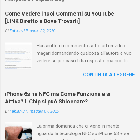
Come Vedere i tuoi Commenti su YouTube
[LINK Diretto e Dove Trovarli]
Di
Fabian J.P.
aprile 02, 2020
Hai scritto un commento sotto ad un video ,
magari domandando qualcosa all'autore e vuoi
vedere se per caso ti ha risposto ma non trovi
più il video? Hai cercato ovunque e non trovi
CONTINUA A LEGGERE
nessuna voce del tipo " cronologia commenti
YouTube " o cose simili? Vuoi sapere come
farlo sia se accedi dal tuo computer (PC/Mac)
iPhone 6s ha NFC ma Come Funziona e si
oppure tramite smartphone (Android o iPhone)
Attiva? Il Chip si può Sbloccare?
usando l'app ? In questa guida ti mostrerò dove
Di
Fabian J.P.
maggio 07, 2020
trovare i propri commenti di YouTube , ossia
quelli lasciati sotto un video qualche tempo fa.
La prima domanda che ci viene in mente
Ovviamente la risposta é positiva ma mi ci è
riguardo la tecnologia NFC su iPhone 6S è se
voluto un bel po' di tempo prima di trovare