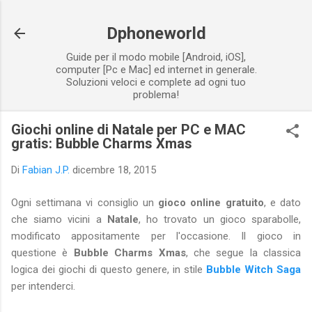
Passa ai contenuti principali
Dphoneworld
Guide per il modo mobile [Android, iOS],
computer [Pc e Mac] ed internet in generale.
Soluzioni veloci e complete ad ogni tuo
problema!
Giochi online di Natale per PC e MAC
gratis: Bubble Charms Xmas
Di
Fabian J.P.
dicembre 18, 2015
Ogni settimana vi consiglio un
gioco online gratuito
, e dato
che siamo vicini a
Natale
, ho trovato un gioco sparabolle,
modificato appositamente per l'occasione. Il gioco in
questione è
Bubble Charms Xmas
, che segue la classica
logica dei giochi di questo genere, in stile
Bubble Witch Saga
per intenderci.