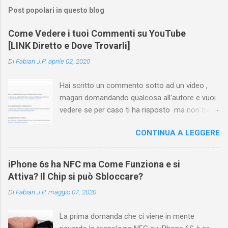
Post popolari in questo blog
Come Vedere i tuoi Commenti su YouTube
[LINK Diretto e Dove Trovarli]
Di
Fabian J.P.
aprile 02, 2020
Hai scritto un commento sotto ad un video ,
magari domandando qualcosa all'autore e vuoi
vedere se per caso ti ha risposto ma non trovi
più il video? Hai cercato ovunque e non trovi
CONTINUA A LEGGERE
nessuna voce del tipo " cronologia commenti
YouTube " o cose simili? Vuoi sapere come
farlo sia se accedi dal tuo computer (PC/Mac)
iPhone 6s ha NFC ma Come Funziona e si
oppure tramite smartphone (Android o iPhone)
Attiva? Il Chip si può Sbloccare?
usando l'app ? In questa guida ti mostrerò dove
Di
Fabian J.P.
maggio 07, 2020
trovare i propri commenti di YouTube , ossia
quelli lasciati sotto un video qualche tempo fa.
La prima domanda che ci viene in mente
Ovviamente la risposta é positiva ma mi ci è