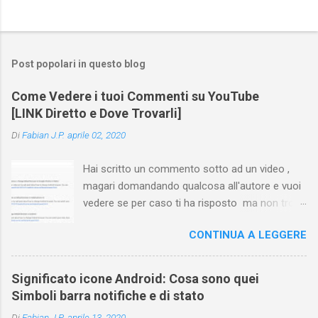
Post popolari in questo blog
Come Vedere i tuoi Commenti su YouTube
[LINK Diretto e Dove Trovarli]
Di
Fabian J.P.
aprile 02, 2020
Hai scritto un commento sotto ad un video ,
magari domandando qualcosa all'autore e vuoi
vedere se per caso ti ha risposto ma non trovi
più il video? Hai cercato ovunque e non trovi
CONTINUA A LEGGERE
nessuna voce del tipo " cronologia commenti
YouTube " o cose simili? Vuoi sapere come
farlo sia se accedi dal tuo computer (PC/Mac)
Significato icone Android: Cosa sono quei
oppure tramite smartphone (Android o iPhone)
Simboli barra notifiche e di stato
usando l'app ? In questa guida ti mostrerò dove
Di
Fabian J.P.
aprile 13, 2020