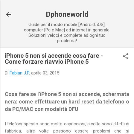
Passa ai contenuti principali
Dphoneworld
Guide per il modo mobile [Android, iOS],
computer [Pc e Mac] ed internet in generale.
Soluzioni veloci e complete ad ogni tuo
problema!
iPhone 5 non si accende cosa fare -
Come forzare riavvio iPhone 5
Di
Fabian J.P.
aprile 03, 2015
Cosa fare se l'
iPhone 5 non si accende
, schermata
nera:
come effettuare un hard reset
da telefono o
da PC/MAC con modalità DFU
I telefoni spesso sono molto capricciosi, a volte sono difetti di
fabbrica, altre volte possono essere problemi che si