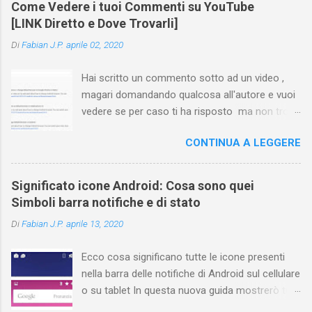
Come Vedere i tuoi Commenti su YouTube
[LINK Diretto e Dove Trovarli]
Di
Fabian J.P.
aprile 02, 2020
Hai scritto un commento sotto ad un video ,
magari domandando qualcosa all'autore e vuoi
vedere se per caso ti ha risposto ma non trovi
più il video? Hai cercato ovunque e non trovi
CONTINUA A LEGGERE
nessuna voce del tipo " cronologia commenti
YouTube " o cose simili? Vuoi sapere come
farlo sia se accedi dal tuo computer (PC/Mac)
Significato icone Android: Cosa sono quei
oppure tramite smartphone (Android o iPhone)
Simboli barra notifiche e di stato
usando l'app ? In questa guida ti mostrerò dove
Di
Fabian J.P.
aprile 13, 2020
trovare i propri commenti di YouTube , ossia
quelli lasciati sotto un video qualche tempo fa.
Ecco cosa significano tutte le icone presenti
Ovviamente la risposta é positiva ma mi ci è
nella barra delle notifiche di Android sul cellulare
voluto un bel po' di tempo prima di trovare
o su tablet In questa nuova guida mostrerò tutti
questa funzione di YouTube perché è anche
i simboli Android più comuni che vengono
poco semplice capire on che modo si potesse