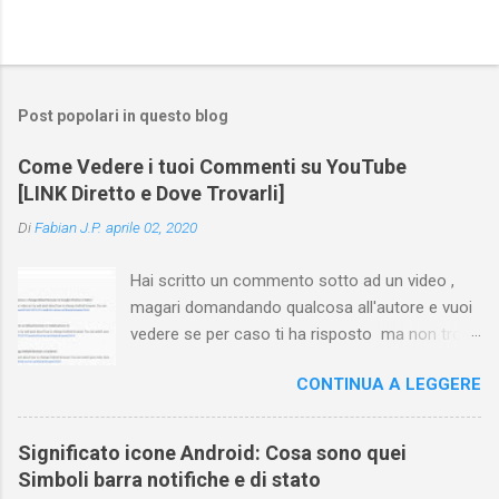
Post popolari in questo blog
Come Vedere i tuoi Commenti su YouTube
[LINK Diretto e Dove Trovarli]
Di
Fabian J.P.
aprile 02, 2020
Hai scritto un commento sotto ad un video ,
magari domandando qualcosa all'autore e vuoi
vedere se per caso ti ha risposto ma non trovi
più il video? Hai cercato ovunque e non trovi
CONTINUA A LEGGERE
nessuna voce del tipo " cronologia commenti
YouTube " o cose simili? Vuoi sapere come
farlo sia se accedi dal tuo computer (PC/Mac)
Significato icone Android: Cosa sono quei
oppure tramite smartphone (Android o iPhone)
Simboli barra notifiche e di stato
usando l'app ? In questa guida ti mostrerò dove