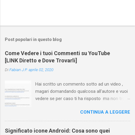
Post popolari in questo blog
Come Vedere i tuoi Commenti su YouTube
[LINK Diretto e Dove Trovarli]
Di
Fabian J.P.
aprile 02, 2020
Hai scritto un commento sotto ad un video ,
magari domandando qualcosa all'autore e vuoi
vedere se per caso ti ha risposto ma non trovi
più il video? Hai cercato ovunque e non trovi
CONTINUA A LEGGERE
nessuna voce del tipo " cronologia commenti
YouTube " o cose simili? Vuoi sapere come
farlo sia se accedi dal tuo computer (PC/Mac)
Significato icone Android: Cosa sono quei
oppure tramite smartphone (Android o iPhone)