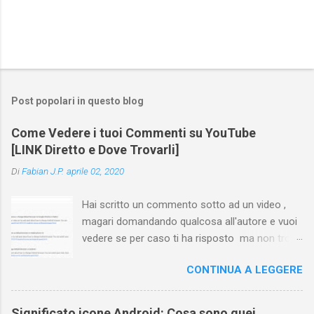
Post popolari in questo blog
Come Vedere i tuoi Commenti su YouTube
[LINK Diretto e Dove Trovarli]
Di
Fabian J.P.
aprile 02, 2020
Hai scritto un commento sotto ad un video ,
magari domandando qualcosa all'autore e vuoi
vedere se per caso ti ha risposto ma non trovi
più il video? Hai cercato ovunque e non trovi
CONTINUA A LEGGERE
nessuna voce del tipo " cronologia commenti
YouTube " o cose simili? Vuoi sapere come
farlo sia se accedi dal tuo computer (PC/Mac)
Significato icone Android: Cosa sono quei