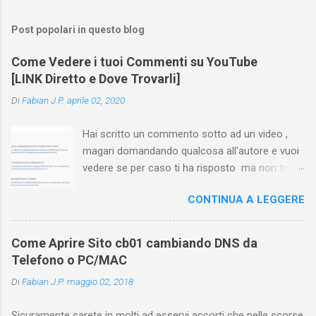
Post popolari in questo blog
Come Vedere i tuoi Commenti su YouTube
[LINK Diretto e Dove Trovarli]
Di
Fabian J.P.
aprile 02, 2020
Hai scritto un commento sotto ad un video ,
magari domandando qualcosa all'autore e vuoi
vedere se per caso ti ha risposto ma non trovi
più il video? Hai cercato ovunque e non trovi
CONTINUA A LEGGERE
nessuna voce del tipo " cronologia commenti
YouTube " o cose simili? Vuoi sapere come
farlo sia se accedi dal tuo computer (PC/Mac)
Come Aprire Sito cb01 cambiando DNS da
oppure tramite smartphone (Android o iPhone)
Telefono o PC/MAC
usando l'app ? In questa guida ti mostrerò dove
Di
Fabian J.P.
maggio 02, 2018
trovare i propri commenti di YouTube , ossia
quelli lasciati sotto un video qualche tempo fa.
Sicuramente sarete in molti ad esservi accorti che nelle scorse