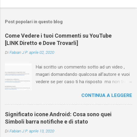
Post popolari in questo blog
Come Vedere i tuoi Commenti su YouTube
[LINK Diretto e Dove Trovarli]
Di
Fabian J.P.
aprile 02, 2020
Hai scritto un commento sotto ad un video ,
magari domandando qualcosa all'autore e vuoi
vedere se per caso ti ha risposto ma non trovi
più il video? Hai cercato ovunque e non trovi
CONTINUA A LEGGERE
nessuna voce del tipo " cronologia commenti
YouTube " o cose simili? Vuoi sapere come
farlo sia se accedi dal tuo computer (PC/Mac)
Significato icone Android: Cosa sono quei
oppure tramite smartphone (Android o iPhone)
Simboli barra notifiche e di stato
usando l'app ? In questa guida ti mostrerò dove
Di
Fabian J.P.
aprile 13, 2020
trovare i propri commenti di YouTube , ossia