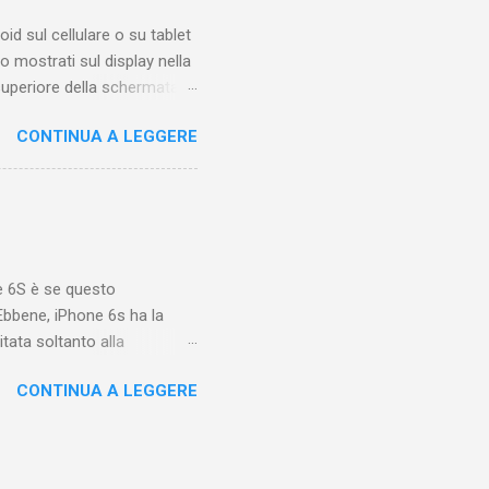
oid sul cellulare o su tablet
 mostrati sul display nella
 superiore della schermata
sibile solo quando sappiamo
CONTINUA A LEGGERE
icone, con posizione
formazioni relative alle
ignificato di una di queste
 Le icone a destra
la batteria e la connessione
e 6S è se questo
bbene, iPhone 6s ha la
tata soltanto alla
3 le cose sono cambiate, ma
CONTINUA A LEGGERE
i iPhone che hanno nuove
 avanzate. Dunque tra le
ppo non riuscirete mai a
c'è modo di andare a