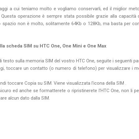
i a cui teniamo molto e vogliamo conservarli, ed il miglior metodo
 Questa operazione è sempre stata possibile grazie alla capacità 
o spazio non è molto, solitamente 64Kb o 128Kb, ma basta per cont
la scheda SIM su HTC One, One Mini e One Max
i testo sulla memoria SIM del vostro HTC One, seguite i seguenti pa
i, toccare un contatto (o numero di telefono) per visualizzare i 
ndi toccare Copia su SIM. Viene visualizzata l'icona della SIM .
 sicuro ed anche se formatterete o ripristinerete l'HTC One, non li p
lare alcun dato dalla SIM.