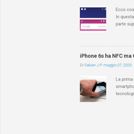
risposte! 
Ecco cosa
In questa
parte sup
contiene 
cosa sign
different
applicazi
iPhone 6s ha NFC ma C
icone, fa
Di
Fabian J.P.
maggio 07, 2020
forniscon
di rete. F
La prima
smartpho
tecnologi
tecnolog
non per t
funzioni 
caratteri
trovarla 