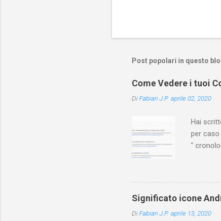
Post popolari in questo bl
Come Vedere i tuoi Co
Di
Fabian J.P.
aprile 02, 2020
Hai scri
per caso 
" cronol
(PC/Mac)
dove trov
Ovviament
di YouTu
Significato icone Andr
Vediamo q
Di
Fabian J.P.
aprile 13, 2020
YouTuber