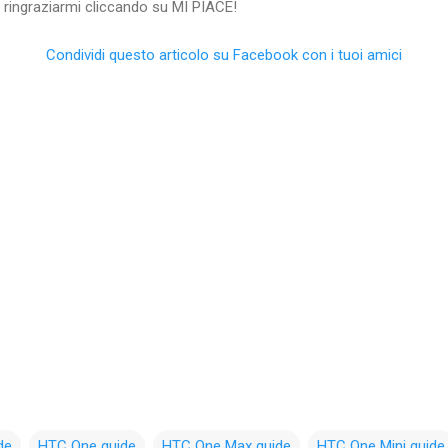
oi ringraziarmi cliccando su MI PIACE!
Condividi questo articolo su Facebook con i tuoi amici
de
HTC One guide
HTC One Max guide
HTC One Mini guide