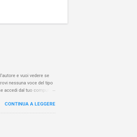
'autore e vuoi vedere se
trovi nessuna voce del tipo
se accedi dal tuo computer
esta guida ti mostrerò
CONTINUA A LEGGERE
eo qualche tempo fa.
 di trovare questa funzione
iamare questo "posto".
sotto ai video di altri
molto tempo una o più