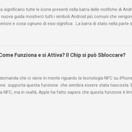
Indice e link diretti Link diretto per accedere ...
 significano tutte le icone presenti nella barra delle notifiche di Andr
 nuova guida mostrerò tutti i simboli Android più comuni che vengono
eriore e cosa ognuno di essi significa . La barra di stato nella parte
varie icone che consentono di monitorare il telefono, ma ciò è pos
ificano. Prima di tutto è bene fare una distinzione tra due gruppi di 
e e conseguente pertinenza diversa. Le icone a sinistra forniscono in
oni, ad esempio i nuovi messaggi o i download. Se non conoscete il s
ome Funziona e si Attiva? Il Chip si può Sbloccare?
te scorrere la barra di stato verso il basso per visualizzare i dettagli.
o informazioni relative al telefono, ad esempio il livello di carica del
atta questa distinzione...
 domanda che ci viene in mente riguardo la tecnologia NFC su iPhon
ne supporta questa funzione che sembra essere stata nascosta. E
a NFC, ma in realtà, Apple ha fatto sapere che questa funzione è limi
ia Apple Pay per effettuare i pagamenti senza contratto. Con iOS 1
utti i modelli. In basso trovi una immagine che mostra quali sono gl
NFC con iOS 13 e, purtroppo, il modello 6s non supporta funzionalità
stiche tecniche degli iPhone 6S e 6S Plus c'è la voce NFC, ma purtro
tra le voci presenti nel menu delle impostazioni proprio perché non 