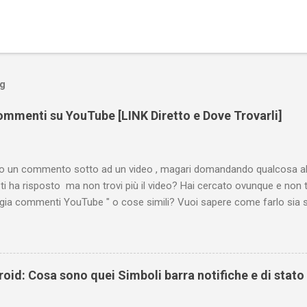
og
mmenti su YouTube [LINK Diretto e Dove Trovarli]
tto un commento sotto ad un video , magari domandando qualcosa all
ti ha risposto ma non trovi più il video? Hai cercato ovunque e non 
ogia commenti YouTube " o cose simili? Vuoi sapere come farlo sia 
 oppure tramite smartphone (Android o iPhone) usando l'app ? In qu
are i propri commenti di YouTube , ossia quelli lasciati sotto un vid
e la risposta é positiva ma mi ci è voluto un bel po' di tempo prima
be perché è anche poco semplice capire on che modo si potesse ch
oid: Cosa sono quei Simboli barra notifiche e di stato
uindi subito come visualizzare i vostri commenti di YouTube, lasciati 
 e magari scoprirete anche che la vostra domanda ha avuto già da 