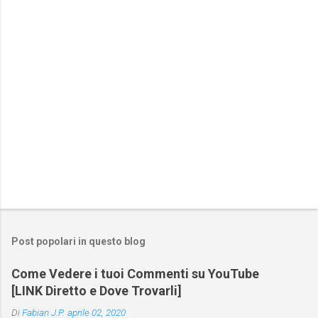
t
i
Post popolari in questo blog
Come Vedere i tuoi Commenti su YouTube
[LINK Diretto e Dove Trovarli]
Di
Fabian J.P.
aprile 02, 2020