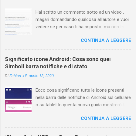
Hai scritto un commento sotto ad un video ,
magari domandando qualcosa all'autore e vuoi
vedere se per caso ti ha risposto ma non trovi
più il video? Hai cercato ovunque e non trovi
CONTINUA A LEGGERE
nessuna voce del tipo " cronologia commenti
YouTube " o cose simili? Vuoi sapere come
farlo sia se accedi dal tuo computer (PC/Mac)
Significato icone Android: Cosa sono quei
oppure tramite smartphone (Android o iPhone)
Simboli barra notifiche e di stato
usando l'app ? In questa guida ti mostrerò dove
Di
Fabian J.P.
aprile 13, 2020
trovare i propri commenti di YouTube , ossia
quelli lasciati sotto un video qualche tempo fa.
Ecco cosa significano tutte le icone presenti
Ovviamente la risposta é positiva ma mi ci è
nella barra delle notifiche di Android sul cellulare
voluto un bel po' di tempo prima di trovare
o su tablet In questa nuova guida mostrerò tutti
questa funzione di YouTube perché è anche
i simboli Android più comuni che vengono
poco semplice capire on che modo si potesse
CONTINUA A LEGGERE
mostrati sul display nella parte superiore e
chiamare questo "posto". Vediamo quindi
cosa ognuno di essi significa . La barra di stato
subito come visualizzare i vostri commenti di
nella parte superiore della schermata contiene
YouTube, lasciati sotto ai video di altri