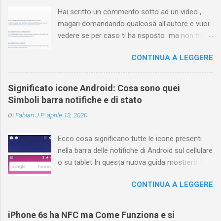
Hai scritto un commento sotto ad un video ,
magari domandando qualcosa all'autore e vuoi
vedere se per caso ti ha risposto ma non trovi
più il video? Hai cercato ovunque e non trovi
CONTINUA A LEGGERE
nessuna voce del tipo " cronologia commenti
YouTube " o cose simili? Vuoi sapere come
farlo sia se accedi dal tuo computer (PC/Mac)
Significato icone Android: Cosa sono quei
oppure tramite smartphone (Android o iPhone)
Simboli barra notifiche e di stato
usando l'app ? In questa guida ti mostrerò dove
Di
Fabian J.P.
aprile 13, 2020
trovare i propri commenti di YouTube , ossia
quelli lasciati sotto un video qualche tempo fa.
Ecco cosa significano tutte le icone presenti
Ovviamente la risposta é positiva ma mi ci è
nella barra delle notifiche di Android sul cellulare
voluto un bel po' di tempo prima di trovare
o su tablet In questa nuova guida mostrerò tutti
questa funzione di YouTube perché è anche
i simboli Android più comuni che vengono
poco semplice capire on che modo si potesse
CONTINUA A LEGGERE
mostrati sul display nella parte superiore e
chiamare questo "posto". Vediamo quindi
cosa ognuno di essi significa . La barra di stato
subito come visualizzare i vostri commenti di
nella parte superiore della schermata contiene
YouTube, lasciati sotto ai video di altri
iPhone 6s ha NFC ma Come Funziona e si