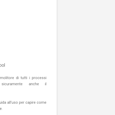
ool
litore di tutti i processi
sicuramente anche il
uida all'uso per capire come
e.