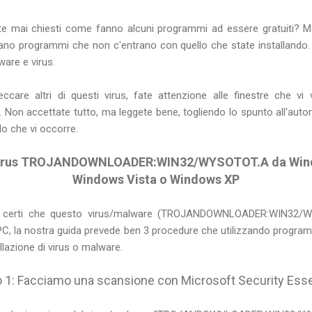
ete mai chiesti come fanno alcuni programmi ad essere gratuiti? Ma
lano programmi che non c'entrano con quello che state installando.
ware e virus.
eccare altri di questi virus, fate attenzione alle finestre che 
. Non accettate tutto, ma leggete bene, togliendo lo spunto all'autori
lo che vi occorre.
irus TROJANDOWNLOADER:WIN32/WYSOTOT.A da Wind
Windows Vista o Windows XP
 certi che questo virus/malware (TROJANDOWNLOADER:WIN32/
PC, la nostra guida prevede ben 3 procedure che utilizzando progra
lazione di virus o malware.
 1: Facciamo una scansione con Microsoft Security Esse