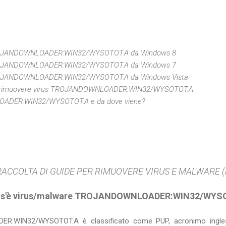
TROJANDOWNLOADER:WIN32/WYSOTOT.A da Windows 8
TROJANDOWNLOADER:WIN32/WYSOTOT.A da Windows 7
TROJANDOWNLOADER:WIN32/WYSOTOT.A da Windows Vista
s per rimuovere virus TROJANDOWNLOADER:WIN32/WYSOTOT.A
DER:WIN32/WYSOTOT.A e da dove viene?
ACCOLTA DI GUIDE PER RIMUOVERE VIRUS E MALWARE (link 
os'è virus/malware TROJANDOWNLOADER:WIN32/WYS
ER:WIN32/WYSOTOT.A è classificato come PUP, acronimo inglese