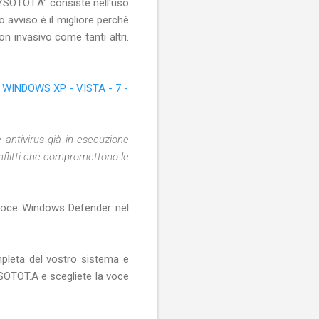
SOTOT.A" consiste nell'uso
o avviso è il migliore perchè
on invasivo come tanti altri.
WINDOWS XP - VISTA - 7 -
e antivirus già in esecuzione
nflitti che compromettono le
a voce Windows Defender nel
mpleta del vostro sistema e
SOTOT.A e scegliete la voce