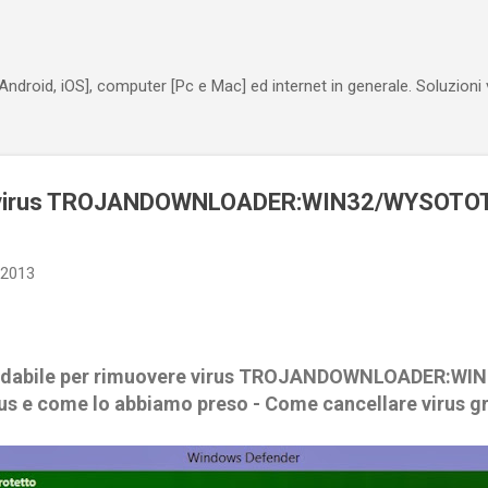
Passa ai contenuti principali
Android, iOS], computer [Pc e Mac] ed internet in generale. Soluzioni
virus TROJANDOWNLOADER:WIN32/WYSOTOT.A
 2013
ffidabile per rimuovere virus TROJANDOWNLOADER:WI
rus e come lo abbiamo preso - Come cancellare virus g