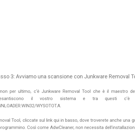
sso 3: Avviamo una scansione con Junkware Removal T
non per ultimo, c'è Junkware Removal Tool che è il maestro demo
pesantiscono il vostro sistema e tra questi c'è 
OWNLOADER:WIN32/WYSOTOT.A.
val Tool, cliccate sul link qui in basso, dove troverete anche una g
rogrammino. Così come AdwCleaner, non necessita dell'installazion