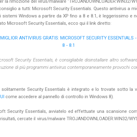
a per la rimozione del virus/malware "TROJANDOWNLOADER:WIN32/WY
 consiglio a tutti: Microsoft Security Essentials. Questo antivirus a mi
 i sistemi Windows a partire da XP fino a 8 e 8.1, è leggerissimo e n
to Microsoft Security Essentials, ecco qui il link diretto:
IGLIOR ANTIVIRUS GRATIS: MICROSOFT SECURITY ESSENTIALS - 
8 - 8.1
crosoft Security Essentials, è consigliabile disinstallare altro softwar
secuzione di più programmi antivirus contemporaneamente provochi co
solitamente Security Essentials è integrato e lo trovate sotto l
UI
come accedere al pannello di controllo in Windows 8).
soft Security Essentials, avviatelo ed effettuate una scansione co
 i risultati, cercate il virus/malware TROJANDOWNLOADER:WIN32/WY