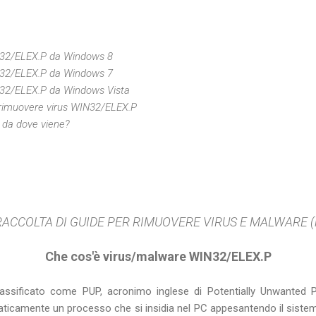
N32/ELEX.P da Windows 8
N32/ELEX.P da Windows 7
N32/ELEX.P da Windows Vista
er rimuovere virus WIN32/ELEX.P
da dove viene?
ACCOLTA DI GUIDE PER RIMUOVERE VIRUS E MALWARE (link 
Che cos'è virus/malware WIN32/ELEX.P
lassificato come PUP, acronimo inglese di Potentially Unwanted 
raticamente un processo che si insidia nel PC appesantendo il siste