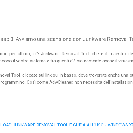
sso 3: Avviamo una scansione con Junkware Removal T
non per ultimo, c'è Junkware Removal Tool che è il maestro demo
scono il vostro sistema e tra questi c'è sicuramente anche il virus
val Tool, cliccate sul link qui in basso, dove troverete anche una g
rogrammino. Così come AdwCleaner, non necessita dell'installazion
LOAD JUNKWARE REMOVAL TOOL E GUIDA ALL'USO - WINDOWS XP - V