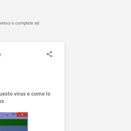
 veloci e complete ad
e
uesto virus e come lo
ws