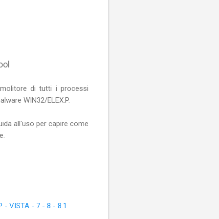
ool
litore di tutti i processi
/malware WIN32/ELEX.P.
uida all'uso per capire come
e.
ISTA - 7 - 8 - 8.1