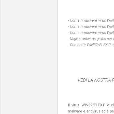
- Come rimuovere virus WI
- Come rimuovere virus WI
- Come rimuovere virus WI
- Miglior antivirus gratis p
- Che cos'è
WIN32/ELEX.P e 
VEDI LA NOSTRA R
Il virus WIN32/ELEX.P è c
malware e antivirus ed è p