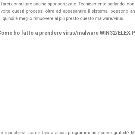
r farci consultare pagine sponsorizzate. Tecnicamente parlando, no
olte questi processi oltre ad appesantire il sistema, possono anch
e, quindi è meglio rimuovere al più presto questo malware/virus.
Come ho fatto a prendere virus/malware WIN32/ELEX.P
ete mai chiesti come fanno alcuni programmi ad essere gratuiti? Ma