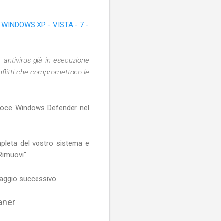
WINDOWS XP - VISTA - 7 -
e antivirus già in esecuzione
nflitti che compromettono le
a voce Windows Defender nel
mpleta del vostro sistema e
Rimuovi".
saggio successivo.
aner