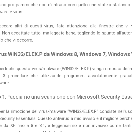
lano programmi che non c'entrano con quello che state installando.
ware e virus.
eccare altri di questi virus, fate attenzione alle finestre che 
. Non accettate tutto, ma leggete bene, togliendo lo spunto all'autori
lo che vi occorre.
rus WIN32/ELEX.P da Windows 8, Windows 7, Windows 
rti che questo virus/malware (WIN32/ELEX.P) venga rimosso defini
n 3 procedure che utilizzando programmi assolutamente gratu
lware.
 1: Facciamo una scansione con Microsoft Security Esse
per la rimozione del virus/malware "WIN32/ELEX.P" consiste nell'uso 
 Security Essentials. Questo antivirus a mio avviso è il migliore perchè
e da XP fino a 8 e 8.1, è leggerissimo e non invasivo come tanti