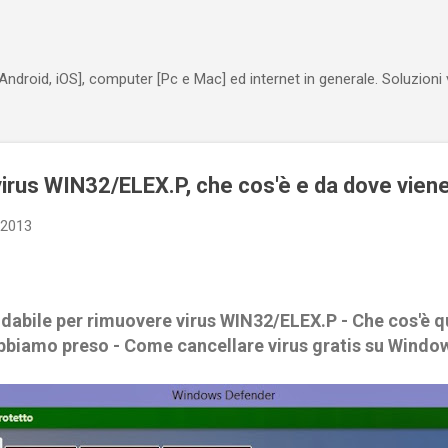
Passa ai contenuti principali
Android, iOS], computer [Pc e Mac] ed internet in generale. Soluzioni
rus WIN32/ELEX.P, che cos'è e da dove vien
 2013
idabile per rimuovere virus WIN32/ELEX.P - Che cos'è q
bbiamo preso - Come cancellare virus gratis su Windo