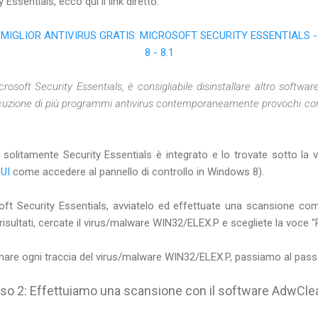
 Essentials, ecco qui il link diretto:
IGLIOR ANTIVIRUS GRATIS: MICROSOFT SECURITY ESSENTIALS - 
8 - 8.1
crosoft Security Essentials, è consigliabile disinstallare altro softwar
secuzione di più programmi antivirus contemporaneamente provochi co
solitamente Security Essentials è integrato e lo trovate sotto l
UI
come accedere al pannello di controllo in Windows 8).
soft Security Essentials, avviatelo ed effettuate una scansione co
 risultati, cercate il virus/malware WIN32/ELEX.P e scegliete la voce "
minare ogni traccia del virus/malware WIN32/ELEX.P, passiamo al pas
so 2: Effettuiamo una scansione con il software AdwCle