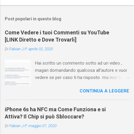
Post popolari in questo blog
Come Vedere i tuoi Commenti su YouTube
[LINK Diretto e Dove Trovarli]
Di
Fabian J.P.
aprile 02, 2020
Hai scritto un commento sotto ad un video ,
magari domandando qualcosa all'autore e vuoi
vedere se per caso ti ha risposto ma non trovi
più il video? Hai cercato ovunque e non trovi
CONTINUA A LEGGERE
nessuna voce del tipo " cronologia commenti
YouTube " o cose simili? Vuoi sapere come
farlo sia se accedi dal tuo computer (PC/Mac)
iPhone 6s ha NFC ma Come Funziona e si
oppure tramite smartphone (Android o iPhone)
Attiva? Il Chip si può Sbloccare?
usando l'app ? In questa guida ti mostrerò dove
Di
Fabian J.P.
maggio 07, 2020
trovare i propri commenti di YouTube , ossia