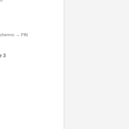
 schermo → PIN.
e 3