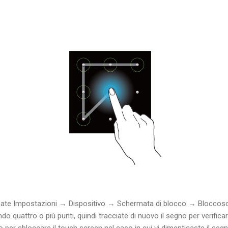
ccate Impostazioni → Dispositivo → Schermata di blocco → Blocco
o quattro o più punti, quindi tracciate di nuovo il segno per verificar
 per sbloccare il touch screen nel caso in cui vi dimenticaste il segn