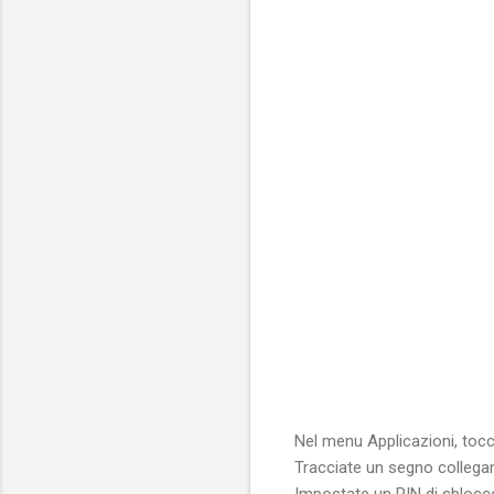
Nel menu Applicazioni, to
Tracciate un segno collegand
Impostate un PIN di sblocco