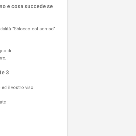
no e cosa succede se
dalità "Sblocco col sorriso"
gno di
are.
te 3
ed il vostro viso.
tate