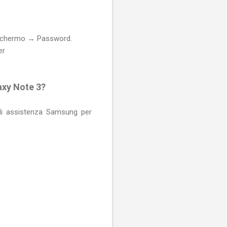
 schermo → Password.
er
laxy Note 3?
 di assistenza Samsung per