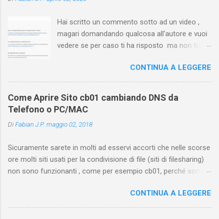
Hai scritto un commento sotto ad un video ,
magari domandando qualcosa all'autore e vuoi
vedere se per caso ti ha risposto ma non trovi
più il video? Hai cercato ovunque e non trovi
CONTINUA A LEGGERE
nessuna voce del tipo " cronologia commenti
YouTube " o cose simili? Vuoi sapere come
farlo sia se accedi dal tuo computer (PC/Mac)
Come Aprire Sito cb01 cambiando DNS da
oppure tramite smartphone (Android o iPhone)
Telefono o PC/MAC
usando l'app ? In questa guida ti mostrerò dove
Di
Fabian J.P.
maggio 02, 2018
trovare i propri commenti di YouTube , ossia
quelli lasciati sotto un video qualche tempo fa.
Sicuramente sarete in molti ad esservi accorti che nelle scorse
Ovviamente la risposta é positiva ma mi ci è
ore molti siti usati per la condivisione di file (siti di filesharing)
voluto un bel po' di tempo prima di trovare
non sono funzionanti , come per esempio cb01, perché sono
questa funzione di YouTube perché è anche
stati oscurati dai provider italiani di servizi internet, ossia
poco semplice capire on che modo si potesse
CONTINUA A LEGGERE
Telecom Italia, Infostrada, Vodafone e Fastweb. Ma abbiamo
chiamare questo "posto". Vediamo quindi
comunque una soluzione per coloro che usano DNS italiani
subito come visualizzare i vostri commenti di
cambiando, appunto il vostro DNS in modo che i provider