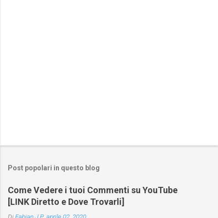
t
i
Post popolari in questo blog
Come Vedere i tuoi Commenti su YouTube
[LINK Diretto e Dove Trovarli]
Di
Fabian J.P.
aprile 02, 2020