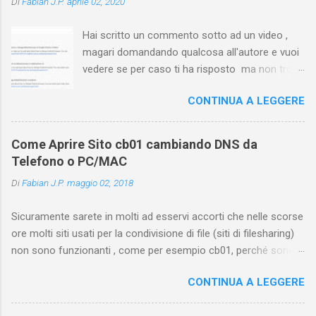
Di
Fabian J.P.
aprile 02, 2020
Hai scritto un commento sotto ad un video ,
magari domandando qualcosa all'autore e vuoi
vedere se per caso ti ha risposto ma non trovi
più il video? Hai cercato ovunque e non trovi
CONTINUA A LEGGERE
nessuna voce del tipo " cronologia commenti
YouTube " o cose simili? Vuoi sapere come
farlo sia se accedi dal tuo computer (PC/Mac)
Come Aprire Sito cb01 cambiando DNS da
oppure tramite smartphone (Android o iPhone)
Telefono o PC/MAC
usando l'app ? In questa guida ti mostrerò dove
Di
Fabian J.P.
maggio 02, 2018
trovare i propri commenti di YouTube , ossia
quelli lasciati sotto un video qualche tempo fa.
Sicuramente sarete in molti ad esservi accorti che nelle scorse
Ovviamente la risposta é positiva ma mi ci è
ore molti siti usati per la condivisione di file (siti di filesharing)
voluto un bel po' di tempo prima di trovare
non sono funzionanti , come per esempio cb01, perché sono
questa funzione di YouTube perché è anche
stati oscurati dai provider italiani di servizi internet, ossia
poco semplice capire on che modo si potesse
CONTINUA A LEGGERE
Telecom Italia, Infostrada, Vodafone e Fastweb. Ma abbiamo
chiamare questo "posto". Vediamo quindi
comunque una soluzione per coloro che usano DNS italiani
subito come visualizzare i vostri commenti di