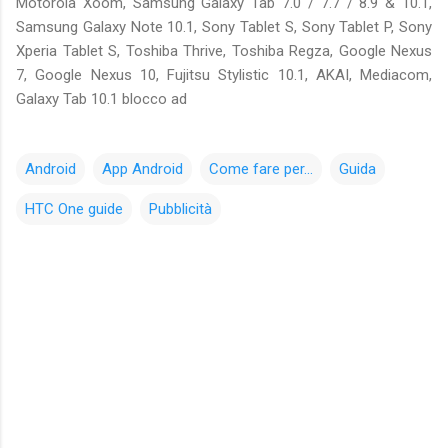
Motorola Xoom, Samsung Galaxy Tab 7.0 / 7.7 / 8.9 & 10.1,
Samsung Galaxy Note 10.1, Sony Tablet S, Sony Tablet P, Sony
Xperia Tablet S, Toshiba Thrive, Toshiba Regza, Google Nexus
7, Google Nexus 10, Fujitsu Stylistic 10.1, AKAI, Mediacom,
Galaxy Tab 10.1 blocco ad
Android
App Android
Come fare per...
Guida
HTC One guide
Pubblicità
C
o
m
m
e
n
t