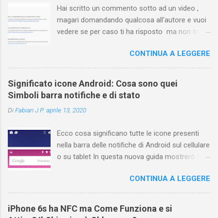
Hai scritto un commento sotto ad un video ,
magari domandando qualcosa all'autore e vuoi
vedere se per caso ti ha risposto ma non trovi
più il video? Hai cercato ovunque e non trovi
CONTINUA A LEGGERE
nessuna voce del tipo " cronologia commenti
YouTube " o cose simili? Vuoi sapere come
farlo sia se accedi dal tuo computer (PC/Mac)
Significato icone Android: Cosa sono quei
oppure tramite smartphone (Android o iPhone)
Simboli barra notifiche e di stato
usando l'app ? In questa guida ti mostrerò dove
Di
Fabian J.P.
aprile 13, 2020
trovare i propri commenti di YouTube , ossia
quelli lasciati sotto un video qualche tempo fa.
Ecco cosa significano tutte le icone presenti
Ovviamente la risposta é positiva ma mi ci è
nella barra delle notifiche di Android sul cellulare
voluto un bel po' di tempo prima di trovare
o su tablet In questa nuova guida mostrerò tutti
questa funzione di YouTube perché è anche
i simboli Android più comuni che vengono
poco semplice capire on che modo si potesse
CONTINUA A LEGGERE
mostrati sul display nella parte superiore e
chiamare questo "posto". Vediamo quindi
cosa ognuno di essi significa . La barra di stato
subito come visualizzare i vostri commenti di
nella parte superiore della schermata contiene
YouTube, lasciati sotto ai video di altri
iPhone 6s ha NFC ma Come Funziona e si
varie icone che consentono di monitorare il