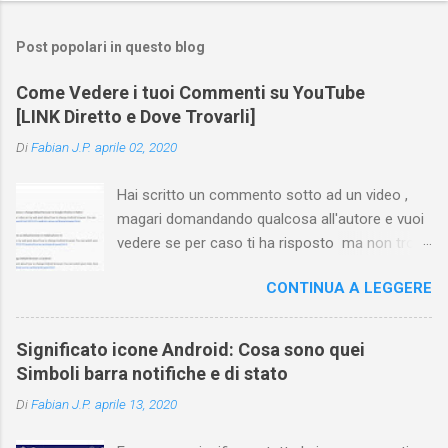
Post popolari in questo blog
Come Vedere i tuoi Commenti su YouTube
[LINK Diretto e Dove Trovarli]
Di
Fabian J.P.
aprile 02, 2020
Hai scritto un commento sotto ad un video ,
magari domandando qualcosa all'autore e vuoi
vedere se per caso ti ha risposto ma non trovi
più il video? Hai cercato ovunque e non trovi
CONTINUA A LEGGERE
nessuna voce del tipo " cronologia commenti
YouTube " o cose simili? Vuoi sapere come
farlo sia se accedi dal tuo computer (PC/Mac)
Significato icone Android: Cosa sono quei
oppure tramite smartphone (Android o iPhone)
Simboli barra notifiche e di stato
usando l'app ? In questa guida ti mostrerò dove
Di
Fabian J.P.
aprile 13, 2020
trovare i propri commenti di YouTube , ossia
quelli lasciati sotto un video qualche tempo fa.