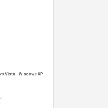
ws Vista - Windows XP
:
io