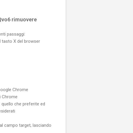
 Qvo6 rimuovere
enti passaggi:
il tasto X del browser
u Google Chrome
 di Chrome
 quello che preferite ed
siderati
dal campo target, lasciando