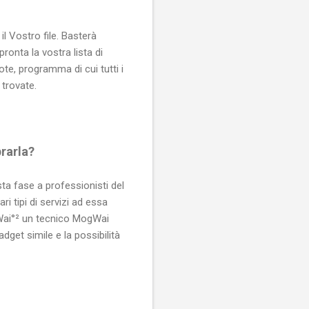
il Vostro file. Basterà
onta la vostra lista di
te, programma di cui tutti i
trovate.
rarla?
ta fase a professionisti del
i tipi di servizi ad essa
gWai°² un tecnico MogWai
get simile e la possibilità