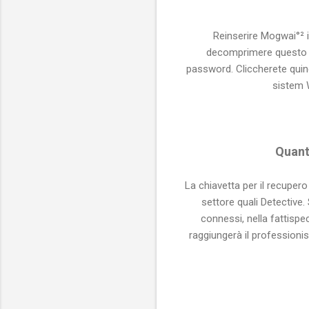
Reinserire Mogwai°² in
decomprimere questo fi
password. Cliccherete quind
sistem 
Quant
La chiavetta per il recuper
settore quali Detective.
connessi, nella fattisp
raggiungerà il professioni