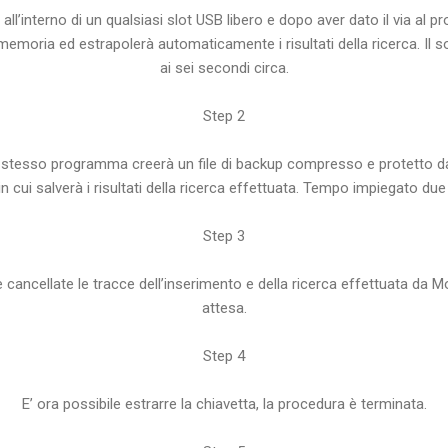
a all’interno di un qualsiasi slot USB libero e dopo aver dato il via a
i memoria ed estrapolerà automaticamente i risultati della ricerca. Il
ai sei secondi circa.
Step 2
 stesso programma creerà un file di backup compresso e protetto da
 in cui salverà i risultati della ricerca effettuata. Tempo impiegato du
Step 3
ncellate le tracce dell’inserimento e della ricerca effettuata da Mo
attesa.
Step 4
E’ ora possibile estrarre la chiavetta, la procedura è terminata.