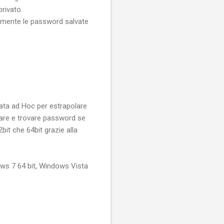
rivato.
cilmente le password salvate
eata ad Hoc per estrapolare
care e trovare password se
bit che 64bit grazie alla
ows 7 64 bit, Windows Vista