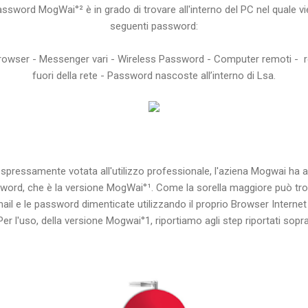
ssword MogWai°² è in grado di trovare all'interno del PC nel quale vie
seguenti password:
rowser - Messenger vari - Wireless Password - Computer remoti - r
fuori della rete - Password nascoste all’interno di Lsa.
espressamente votata all'utilizzo professionale, l'aziena Mogwai ha 
sword, che è la versione MogWai°¹. Come la sorella maggiore può tro
il e le password dimenticate utilizzando il proprio Browser Internet 
Per l'uso, della versione Mogwai°1, riportiamo agli step riportati sopra