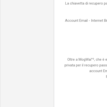
La chiavetta di recupero pa
Account Email - Internet B
Oltre a MogWai°², che è 
privata per il recupero pas
account Ema