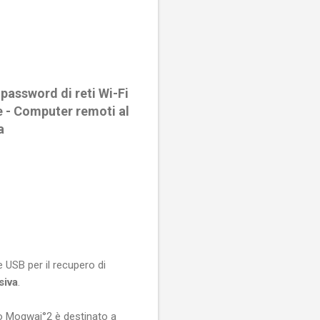
password di reti Wi-Fi
e - Computer remoti al
a
 USB per il recupero di
siva
.
lo Mogwai°2 è destinato a