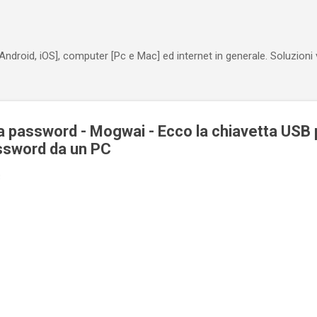
Passa ai contenuti principali
Android, iOS], computer [Pc e Mac] ed internet in generale. Soluzioni
 password - Mogwai - Ecco la chiavetta USB p
ssword da un PC
3