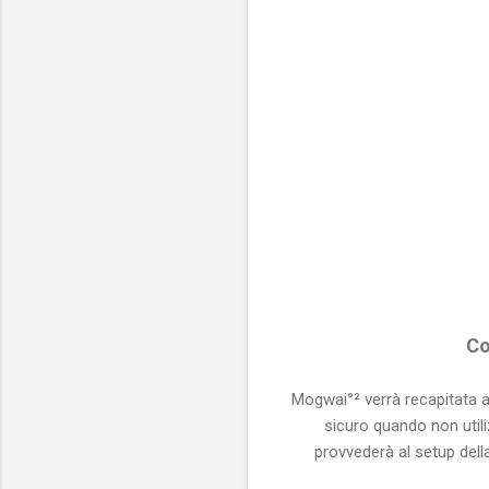
Co
Mogwai°² verrà recapitata al
sicuro quando non utili
provvederà al setup del