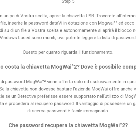
Step 5
 un pc di Vostra scelta, aprire la chiavetta USB. Troverete all’interno 
le, inserire la password dataVi in dotazione con Mogwai°² ed ecco pr
i su di un file a Vostra scelta e autonomamente si aprirà il blocco no
Windows based sono muniti, ove potrete leggere la lista di password 
Questo per quanto riguarda il funzionamento.
o costa la chiavetta MogWai°2? Dove è possibile comp
o di password MogWai°² viene offerta solo ed esclusivamente in ques
 Se la chiavetta non dovesse bastare l'azienda MogWai offre anche var
ecie se un Detective preferisse essere supportato nell'utilizzo di Mo
sta e procederà al recupero password. Il vantaggio di possedere un gad
di ricerca password è facile immaginarlo.
Che password recupera la chiavetta MogWai°2?