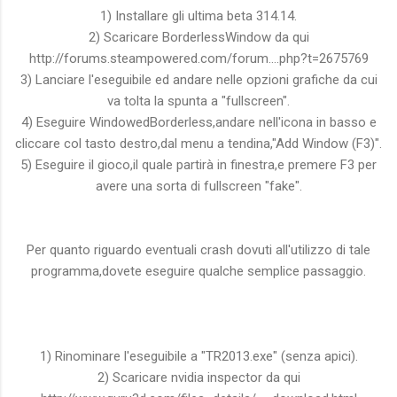
1) Installare gli ultima beta 314.14.
2) Scaricare BorderlessWindow da qui
http://forums.steampowered.com/forum....php?t=2675769
3) Lanciare l'eseguibile ed andare nelle opzioni grafiche da cui
va tolta la spunta a "fullscreen".
4) Eseguire WindowedBorderless,andare nell'icona in basso e
cliccare col tasto destro,dal menu a tendina,"Add Window (F3)".
5) Eseguire il gioco,il quale partirà in finestra,e premere F3 per
avere una sorta di fullscreen "fake".
Per quanto riguardo eventuali crash dovuti all'utilizzo di tale
programma,dovete eseguire qualche semplice passaggio.
1) Rinominare l'eseguibile a "TR2013.exe" (senza apici).
2) Scaricare nvidia inspector da qui