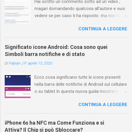
Hai scritto un commento sotto ad un video ,
magari domandando qualcosa all'autore e vuoi
vedere se per caso ti ha risposto ma non trovi
più il video? Hai cercato ovunque e non trovi
CONTINUA A LEGGERE
nessuna voce del tipo " cronologia commenti
YouTube " o cose simili? Vuoi sapere come
farlo sia se accedi dal tuo computer (PC/Mac)
Significato icone Android: Cosa sono quei
oppure tramite smartphone (Android o iPhone)
Simboli barra notifiche e di stato
usando l'app ? In questa guida ti mostrerò dove
Di
Fabian J.P.
aprile 13, 2020
trovare i propri commenti di YouTube , ossia
quelli lasciati sotto un video qualche tempo fa.
Ecco cosa significano tutte le icone presenti
Ovviamente la risposta é positiva ma mi ci è
nella barra delle notifiche di Android sul cellulare
voluto un bel po' di tempo prima di trovare
o su tablet In questa nuova guida mostrerò tutti
questa funzione di YouTube perché è anche
i simboli Android più comuni che vengono
poco semplice capire on che modo si potesse
CONTINUA A LEGGERE
mostrati sul display nella parte superiore e
chiamare questo "posto". Vediamo quindi
cosa ognuno di essi significa . La barra di stato
subito come visualizzare i vostri commenti di
nella parte superiore della schermata contiene
YouTube, lasciati sotto ai video di altri
iPhone 6s ha NFC ma Come Funziona e si
varie icone che consentono di monitorare il
YouTuber e magari scoprirete anche che la
Attiva? Il Chip si può Sbloccare?