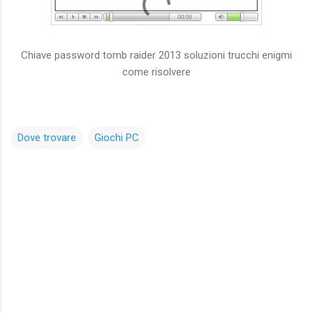
Chiave password tomb raider 2013 soluzioni trucchi enigmi
come risolvere
Dove trovare
Giochi PC
C
o
m
m
e
n
t
i