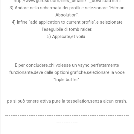
http://www.guru3d.com/files_details/..._download.html
3) Andare nella schermata dei profili e selezionare "Hitman
Absolution".
4) Infine "add application to current profile",e selezionate
l'eseguibile di tomb raider.
5) Applicate,et voilà.
E per concludere,chi volesse un vsync perfettamente
funzionante,deve dalle opzioni grafiche,selezionare la voce
"triple buffer".
ps si può tenere attiva pure la tessellation,senza alcun crash.
---------------------------------------------------------------------
------------