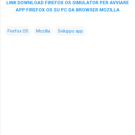
LINK DOWNLOAD FIREFOX OS SIMULATOR PER AVVIARE
APP FIREFOX OS SU PC DA BROWSER MOZILLA
Firefox OS
Mozilla
Sviluppo app
C
o
m
m
e
n
t
i