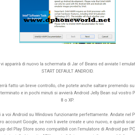
, vi apparirà di nuovo la schermata di Jar of Beans ed avviate l emul
START DEFAULT ANDROID.
errà fatto un breve controllo, che potete anche saltare premendo su s
 terminato e in pochi minuti si avvierà Android Jelly Bean sul vost
8 o XP.
 a voi Android su Windows funzionante perfettamente. Andate nel Pla
ostro account Google, se non li avete create e uno nuovo, e quindi sc
App del Play Store sono compatibili con l'emulatore di Android per PC