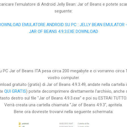
aricare l'emulatore di Android Jelly Bean: Jar of Beans e potete scari
seguente:
DOWNLOAD EMULATORE ANDROID SU PC : JELLY BEAN EMULATOR 
JAR OF BEANS 4.9.3.EXE DOWNLOAD
u PC Jar of Beans ITA pesa circa 200 megabyte e ci vorranno circa 10
vostro computer.
oad gratuito (gratis) di Jar of Beans 4.9.3.49, andate nella cartella in
ate
QUI GRATIS
) potete decomprimere direttamente l'archivio, anche se
tasto destro sul file "Jar of Beans 4.9.3.exe" e poi su ESTRAI TUTTO.
Verrà creata una cartella chiamata "Jar of Beans 4.9.3", apritela.
Bene ora dovreste trovarvi nella seguente schermata: