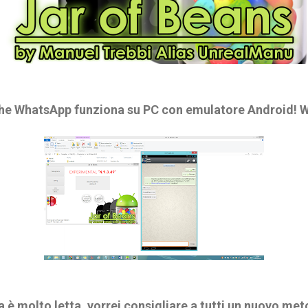
che WhatsApp funziona su PC con emulatore Android! W
è molto letta, vorrei consigliare a tutti un nuovo me