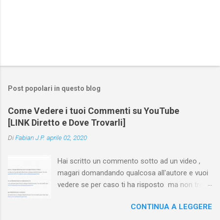
Post popolari in questo blog
Come Vedere i tuoi Commenti su YouTube
[LINK Diretto e Dove Trovarli]
Di
Fabian J.P.
aprile 02, 2020
Hai scritto un commento sotto ad un video ,
magari domandando qualcosa all'autore e vuoi
vedere se per caso ti ha risposto ma non trovi
più il video? Hai cercato ovunque e non trovi
CONTINUA A LEGGERE
nessuna voce del tipo " cronologia commenti
YouTube " o cose simili? Vuoi sapere come